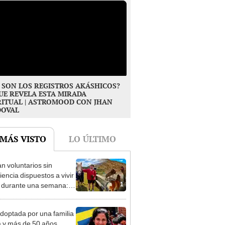
 SON LOS REGISTROS AKÁSHICOS?
UE REVELA ESTA MIRADA
RITUAL | ASTROMOOD CON JHAN
DOVAL
 MÁS VISTO
LO ÚLTIMO
n voluntarios sin
iencia dispuestos a vivir
1
s durante una semana:
cuidar caballos, burros y
 animales rescatados en
doptada por una familia
fugio por 2 horas
 y más de 50 años