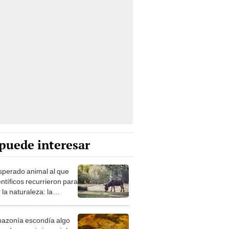
puede interesar
esperado animal al que
entíficos recurrieron para
 la naturaleza: la
roducción de un asno
e está convirtiendo el
azonía escondía algo
rto en un paisaje con
ande que ni cinco siglos
ida