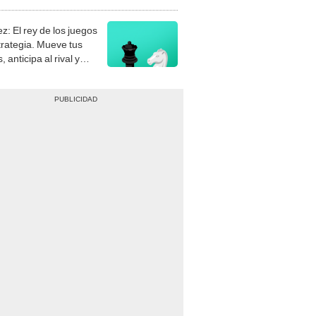
z: El rey de los juegos
trategia. Mueve tus
, anticipa al rival y
gue el jaque mate.