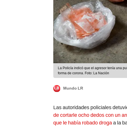
La Policía indicó que el agresor tenía una p
forma de corona. Foto: La Nación
Mundo LR
Las autoridades policiales detuv
de cortarle ocho dedos con un ar
que le había robado droga
a la b