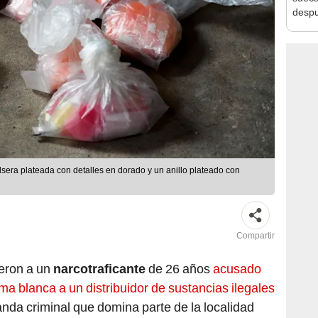
despu
en bu
"Enco
ulsera plateada con detalles en dorado y un anillo plateado con
Compartir
ieron a un
narcotraficante
de 26 años
acusado
ma blanca a un distribuidor de sustancias ilegales
anda criminal que domina parte de la localidad