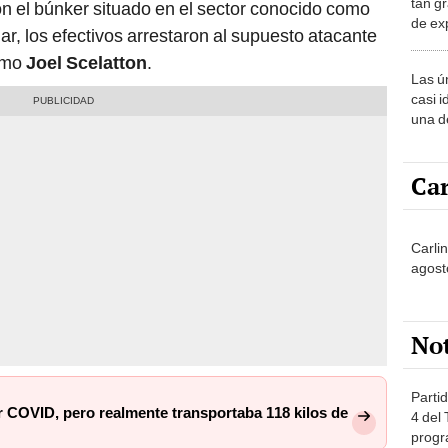
de ex
gar, los efectivos arrestaron al supuesto atacante
encont
como
Joel Scelatton
.
podrí
Las ú
sabía
casi i
una d
muy s
Car
Carli
agost
No
Partid
or COVID, pero realmente transportaba 118 kilos de
4 del
progr
dónde