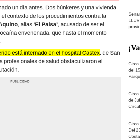
nado un día antes. Dos búnkeres y una vivienda
Senam
 el contexto de los procedimientos contra la
LLUV
Aquino
, alias
‘El Paisa’
, acusado de ser el
provi
e cocaína envenenada, que hasta el momento
.
¡Va
rido está internado en el hospital Castex
, de San
 profesionales de salud obstaculizaron el
Circo 
utación.
del 15
Parqu
Migue
Circo
de Jul
Círcul
Circo
Del 2
Costa