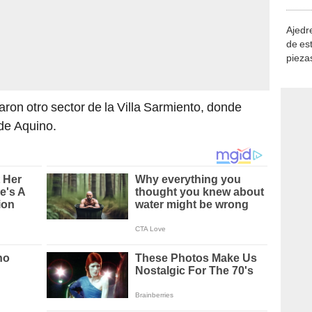
Ajedre
de es
piezas
consi
naron otro sector de la Villa Sarmiento, donde
de Aquino.