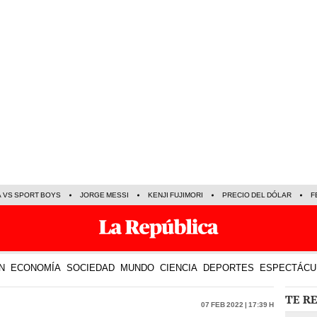
A VS SPORT BOYS
JORGE MESSI
KENJI FUJIMORI
PRECIO DEL DÓLAR
F
N
ECONOMÍA
SOCIEDAD
MUNDO
CIENCIA
DEPORTES
ESPECTÁCU
TE R
07 Feb 2022 | 17:39 h