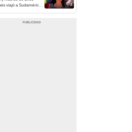
2
és viajó a Sudamérica
sca de sus raíces:
ntré esa parte faltante"