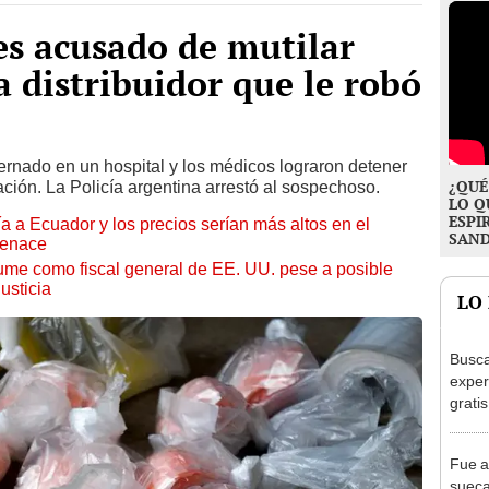
es acusado de mutilar
 distribuidor que le robó
ernado en un hospital y los médicos lograron detener
¿QUÉ
ción. La Policía argentina arrestó al sospechoso.
LO Q
ESPI
 a Ecuador y los precios serían más altos en el
SAN
Cenace
me como fiscal general de EE. UU. pese a posible
usticia
LO
Busca
exper
grati
para 
otros
Fue a
un re
sueca