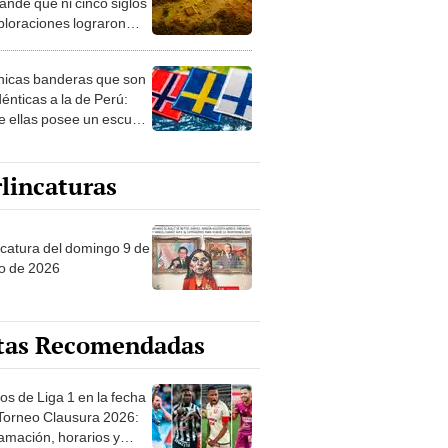
ploraciones lograron
rarlo: el hallazgo
a cambiar todo lo que se
nicas banderas que son
 sobre su pasado
dénticas a la de Perú:
e ellas posee un escudo
imilar
lincaturas
ncatura del domingo 9 de
o de 2026
tas Recomendadas
os de Liga 1 en la fecha
 Torneo Clausura 2026:
amación, horarios y
 ver