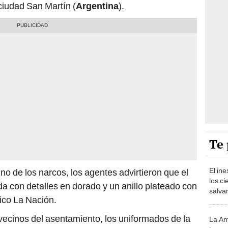
 ciudad San Martín (
Argentina
).
Te 
El in
uno de los narcos, los agentes advirtieron que el
los ci
da con detalles en dorado y un anillo plateado con
salvar
dico La Nación.
reint
salvaj
 vecinos del asentamiento, los uniformados de la
La Am
desie
tan gr
on el búnker situado en el sector conocido como
más v