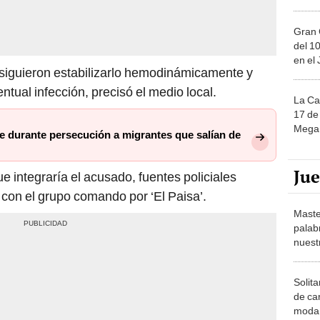
Gran 
del 10
en el
siguieron estabilizarlo hemodinámicamente y
ntual infección, precisó el medio local.
La Ca
17 de 
Mega 
 durante persecución a migrantes que salían de
Ju
e integraría el acusado, fuentes policiales
 con el grupo comando por ‘El Paisa’.
Maste
palab
nuest
Solita
de ca
moda.
demue