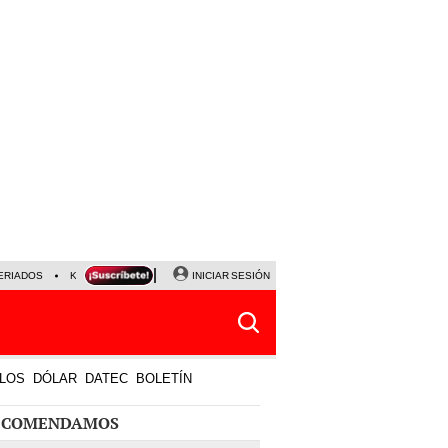
ERIADOS
KEIKO FUJIMORI
NALDY SALDAÑA
INICIAR SESIÓN
JAVIER MILEI
PARTIDOS DE
LOS
DÓLAR
DATEC
BOLETÍN
ECOMENDAMOS