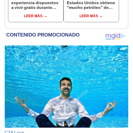
experiencia dispuestos
Estados Unidos obtiene
a vivir gratis durante
“mucho petróleo” de
una semana: para
Venezuela tras la caída
LEER MÁS
LEER MÁS
cuidar caballos, burros
de Nicolás Maduro
y otros animales
rescatados en un
refugio por 2 horas