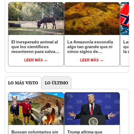
El inesperado animal al
La Amazonía escondía
Las 
que los científicos
algo tan grande que ni
que s
recurrieron para salvar
cinco siglos de
la de
la naturaleza: la
exploraciones lograron
pose
LEER MÁS
LEER MÁS
reintroducción de un
encontrarlo: el hallazgo
simil
asno salvaje está
podría cambiar todo lo
convirtiendo el desierto
que se sabía sobre su
en un paisaje con más
pasado
vida
LO MÁS VISTO
LO ÚLTIMO
Buscan voluntarios sin
Trump afirma que