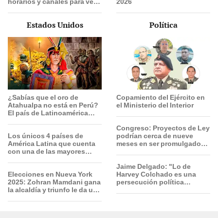
horarios y canales para ver
2026
fútbol EN VIVO
Estados Unidos
Política
¿Sabías que el oro de
Copamiento del Ejército en
Atahualpa no está en Perú?
el Ministerio del Interior
El país de Latinoamérica
donde ocultan el tesoro
Congreso: Proyectos de Ley
deseado por españoles
Los únicos 4 países de
podrían cerca de nueve
América Latina que cuenta
meses en ser promulgados
con una de las mayores
por vía ordinaria
reservas de agua de la Tierra
Jaime Delgado: "Lo de
Elecciones en Nueva York
Harvey Colchado es una
2025: Zohran Mamdani gana
persecución política
la alcaldía y triunfo le da un
horrible”
fuerte golpe a la era Trump