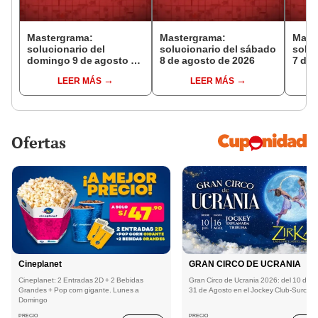
Mastergrama:
Mastergrama:
Mast
solucionario del
solucionario del sábado
soluc
domingo 9 de agosto de
8 de agosto de 2026
7 de 
2026
LEER MÁS
LEER MÁS
Ofertas
Cineplanet
GRAN CIRCO DE UCRANIA
Cineplanet: 2 Entradas 2D + 2 Bebidas
Gran Circo de Ucrania 2026: del 10 de Ju
Grandes + Pop corn gigante. Lunes a
31 de Agosto en el Jockey Club-Surco
Domingo
PRECIO
PRECIO