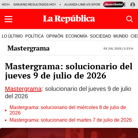
HOY
SINUANO RESULTADOS HOY
ALIANZA LIMA VS SPORT BOYS
JORGE MES
LO ÚLTIMO
POLÍTICA
OPINIÓN
ECONOMÍA
SOCIEDAD
MUNDO
CIE
Mastergrama
09 Jul 2026 | 3:23 h
Mastergrama: solucionario del
jueves 9 de julio de 2026
Mastergrama
: solucionario del jueves 9 de julio
del 2026
Mastergrama: solucionario del miércoles 8 de julio de
2026
Mastergrama: solucionario del martes 7 de julio de 2026