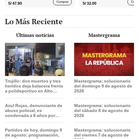
Comprar
Comp
S/
47.90
S/
32.00
Lo Más Reciente
Últimas noticias
Mastergrama
Trujillo: dos muertos y tres
Mastergrama: solucionario
heridos deja balacera frente
del domingo 9 de agosto de
a polideportivo en Alto
2026
Salaverry
Azul Rojas, denunciante de
Mastergrama: solucionario
abuso policial, es
del sábado 8 de agosto de
condenada a 8 años por
2026
organización criminal en
Trujillo
Partidos de hoy, domingo 9
Mastergrama: solucionario
de agosto: programación,
del viernes 7 de agosto de