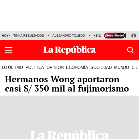
HOY
TINKA RESULTADOS
ALEJANDRO TOLEDO
KENJI FUJIMORI
PRECIO
LO ÚLTIMO
POLÍTICA
OPINIÓN
ECONOMÍA
SOCIEDAD
MUNDO
CIE
Hermanos Wong aportaron
casi S/ 350 mil al fujimorismo