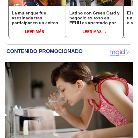
La mujer que fue
Latino con Green Card y
El c
asesinada tras
negocio exitoso en
un pa
participar en un exitoso
EEUU es arrestado por
cicat
talk show de EEUU con
ICE: comenzó como
sobre
LEER MÁS
LEER MÁS
su exesposo y la
vendedor ambulante a
opera
amante
los 11 años
desd