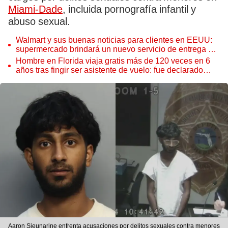
Miami-Dade
, incluida pornografía infantil y
abuso sexual.
Walmart y sus buenas noticias para clientes en EEUU:
supermercado brindará un nuevo servicio de entrega en
2025
Hombre en Florida viaja gratis más de 120 veces en 6
años tras fingir ser asistente de vuelo: fue declarado
culpable de fraude
Aaron Sieunarine enfrenta acusaciones por delitos sexuales contra menores