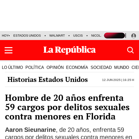
HOY
ESTADOS UNIDOS
WALMART
USCIS
NICOLÁS MADURO
P-8 PO
LO ÚLTIMO
POLÍTICA
OPINIÓN
ECONOMÍA
SOCIEDAD
MUNDO
CIE
Historias Estados Unidos
12 Jun 2025 | 16:25 h
Hombre de 20 años enfrenta
59 cargos por delitos sexuales
contra menores en Florida
Aaron Sieunarine
, de 20 años, enfrenta 59
cargos por delitos sexuales contra menores en