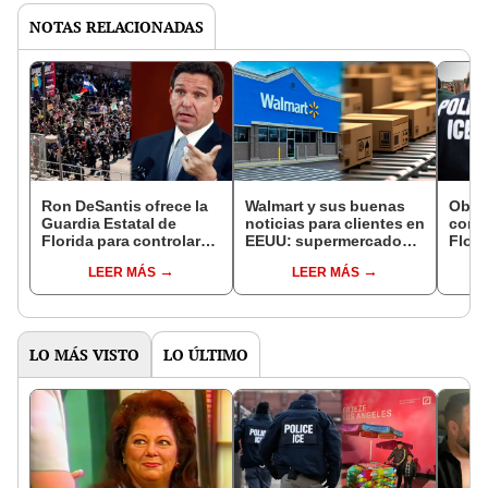
NOTAS RELACIONADAS
Ron DeSantis ofrece la
Walmart y sus buenas
Oblig
Guardia Estatal de
noticias para clientes en
con I
Florida para controlar
EEUU: supermercado
Flor
las protestas contra la
brindará un nuevo
con p
LEER MÁS
LEER MÁS
ley de inmigración en
servicio de entrega en
no ap
California
2025
de i
LO MÁS VISTO
LO ÚLTIMO