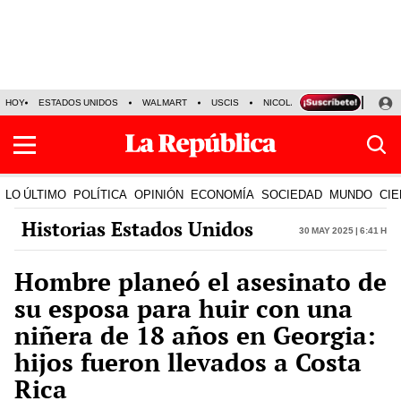
HOY
ESTADOS UNIDOS
WALMART
USCIS
NICOLÁS MADURO
P-8 PO
LO ÚLTIMO
POLÍTICA
OPINIÓN
ECONOMÍA
SOCIEDAD
MUNDO
CIE
Historias Estados Unidos
30 May 2025 | 6:41 h
Hombre planeó el asesinato de
su esposa para huir con una
niñera de 18 años en Georgia:
hijos fueron llevados a Costa
Rica