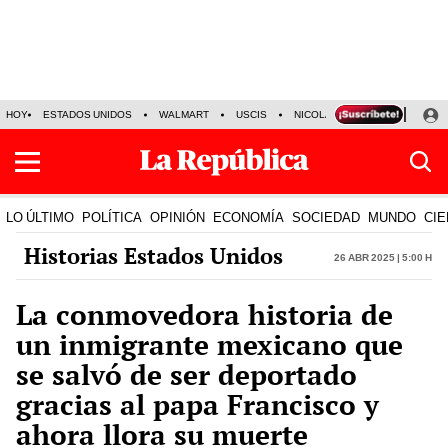
HOY
ESTADOS UNIDOS
WALMART
USCIS
NICOLÁS MADURO
P-8 PO
LO ÚLTIMO
POLÍTICA
OPINIÓN
ECONOMÍA
SOCIEDAD
MUNDO
CIE
Historias Estados Unidos
26 Abr 2025 | 5:00 h
La conmovedora historia de
un inmigrante mexicano que
se salvó de ser deportado
gracias al papa Francisco y
ahora llora su muerte