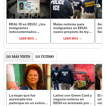
REAL ID en EEUU: ¿los
Malas noticias para
Aviso
inmigrantes
inmigrantes en EEUU:
inmi
indocumentados
nuevo proyecto de ley
Sena
pueden obtener esta
en este estado
proye
LEER MÁS
LEER MÁS
identificación antes de
prohibiría 'ciudades
prote
mayo de 2025?
santuario' que protegen
indo
indocumentados de ICE
redad
esta
LO MÁS VISTO
LO ÚLTIMO
La mujer que fue
Latino con Green Card y
El c
asesinada tras
negocio exitoso en
un pa
participar en un exitoso
EEUU es arrestado por
cicat