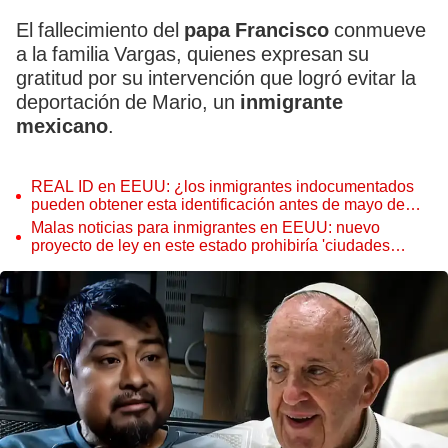
El fallecimiento del
papa Francisco
conmueve
a la familia Vargas, quienes expresan su
gratitud por su intervención que logró evitar la
deportación de Mario, un
inmigrante
mexicano
.
REAL ID en EEUU: ¿los inmigrantes indocumentados
pueden obtener esta identificación antes de mayo de
2025?
Malas noticias para inmigrantes en EEUU: nuevo
proyecto de ley en este estado prohibiría 'ciudades
santuario' que protegen indocumentados de ICE