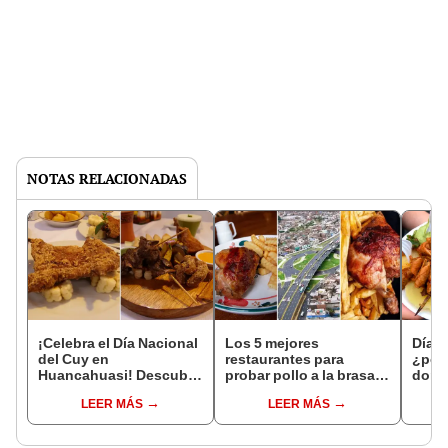
NOTAS RELACIONADAS
¡Celebra el Día Nacional
Los 5 mejores
Día d
del Cuy en
restaurantes para
¿por 
Huancahuasi! Descubre
probar pollo a la brasa
domi
sus platillos elaborados
en San Martín de Porres,
LEER MÁS
LEER MÁS
con esta carne
según Google Maps