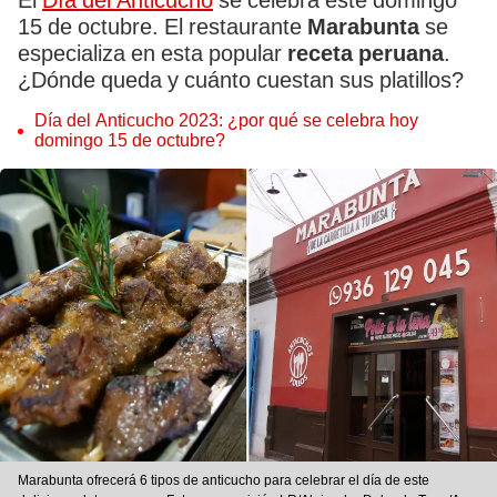
El
Día del Anticucho
se celebra este domingo
15 de octubre. El restaurante
Marabunta
se
especializa en esta popular
receta peruana
.
¿Dónde queda y cuánto cuestan sus platillos?
Día del Anticucho 2023: ¿por qué se celebra hoy
domingo 15 de octubre?
Marabunta ofrecerá 6 tipos de anticucho para celebrar el día de este