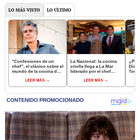
LO MÁS VISTO
LO ÚLTIMO
“Confesiones de un
La Nacional: la cocina
¿Por 
chef”, el clásico sobre el
criolla llega a La Mar
Día d
mundo de la cocina de
liderado por el chef
Todos
Anthony Bourdain
Rafael Piqueras
esta
LEER MÁS
LEER MÁS