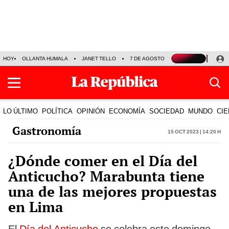
HOY
OLLANTA HUMALA
JANET TELLO
7 DE AGOSTO
TINKA RESULTADOS
LO ÚLTIMO
POLÍTICA
OPINIÓN
ECONOMÍA
SOCIEDAD
MUNDO
CIE
Gastronomía
15 Oct 2023 | 14:20 h
¿Dónde comer en el Día del
Anticucho? Marabunta tiene
una de las mejores propuestas
en Lima