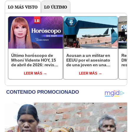
LO MÁS VISTO
LO ÚLTIMO
Último horóscopo de
Acusan a un militar en
Real 
Mhoni Vidente HOY, 15
EEUU por el asesinato
DMV s
de abril de 2026: revisa
de una joven en una
resid
las predicciones de tu
base de Dakota del Sur
su d
LEER MÁS
LEER MÁS
signo y entérate si te
esta 
espera un día
afortunado