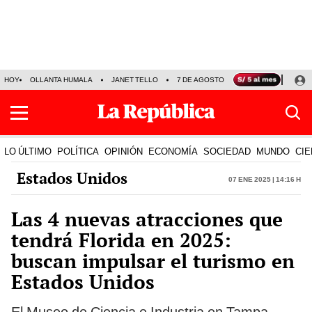
HOY
OLLANTA HUMALA
JANET TELLO
7 DE AGOSTO
TINKA RESULTADOS
LO ÚLTIMO
POLÍTICA
OPINIÓN
ECONOMÍA
SOCIEDAD
MUNDO
CIE
Estados Unidos
07 Ene 2025 | 14:16 h
Las 4 nuevas atracciones que
tendrá Florida en 2025:
buscan impulsar el turismo en
Estados Unidos