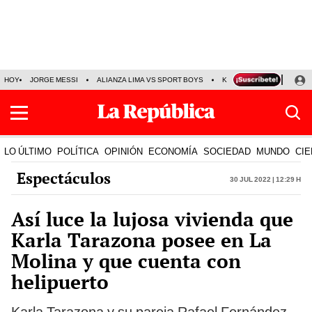
HOY
JORGE MESSI
ALIANZA LIMA VS SPORT BOYS
KENJI FUJIMORI
PRE
LO ÚLTIMO
POLÍTICA
OPINIÓN
ECONOMÍA
SOCIEDAD
MUNDO
CIE
Espectáculos
30 Jul 2022 | 12:29 h
Así luce la lujosa vivienda que
Karla Tarazona posee en La
Molina y que cuenta con
helipuerto