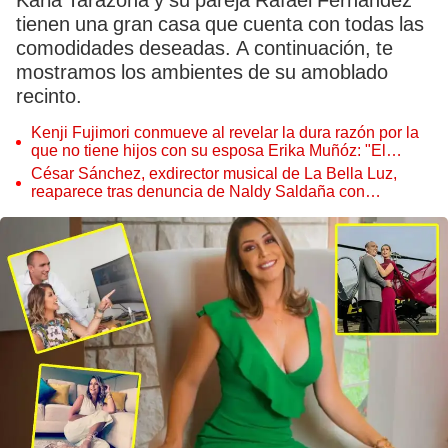
Karla Tarazona y su pareja Rafael Fernández
tienen una gran casa que cuenta con todas las
comodidades deseadas. A continuación, te
mostramos los ambientes de su amoblado
recinto.
Kenji Fujimori conmueve al revelar la dura razón por la
que no tiene hijos con su esposa Erika Muñóz: "El
proceso judicial"
César Sánchez, exdirector musical de La Bella Luz,
reaparece tras denuncia de Naldy Saldaña con
polémico pedido