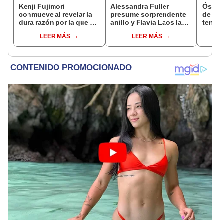
Kenji Fujimori
Alessandra Fuller
Óscar
conmueve al revelar la
presume sorprendente
de La
dura razón por la que no
anillo y Flavia Laos la
tenta
tiene hijos con su
expone al revelar
Naldy
LEER MÁS
LEER MÁS
esposa Erika Muñóz: "El
supuesta relación con
denu
proceso judicial"
joven extranjero: "Es
tocam
'colágeno'"
haber