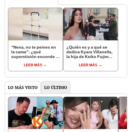
“Nena, no te peines en
¿Quién es y a qué se
la cama”: ¿qué
dedica Kyara Villanella,
superstición esconde la
la hija de Keiko Fujimori
famosa frase de los
que le dio la contra a
LEER MÁS
LEER MÁS
Enanitos Verdes?
nivel nacional?
LO MÁS VISTO
LO ÚLTIMO