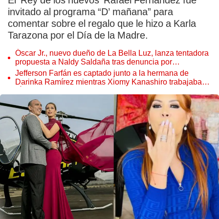
El ‘Rey de los huevos’ Rafael Fernández fue
invitado al programa “D’ mañana” para
comentar sobre el regalo que le hizo a Karla
Tarazona por el Día de la Madre.
Óscar Jr., nuevo dueño de La Bella Luz, lanza tentadora
propuesta a Naldy Saldaña tras denuncia por
tocamientos
Jefferson Farfán es captado junto a la hermana de
Darinka Ramírez mientras Xiomy Kanashiro trabajaba:
“Él tiene sus…”