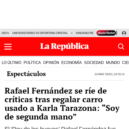
HOY
UNIVERSITARIO VS SPORTING CRISTAL
SINUANO RESULTADOS HOY
CA
LO ÚLTIMO
POLÍTICA
OPINIÓN
ECONOMÍA
SOCIEDAD
MUNDO
CIE
Espectáculos
14 May 2022 | 16:51 h
Rafael Fernández se ríe de
críticas tras regalar carro
usado a Karla Tarazona: “Soy
de segunda mano”