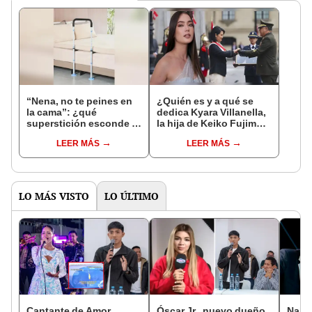
“Nena, no te peines en
¿Quién es y a qué se
la cama”: ¿qué
dedica Kyara Villanella,
superstición esconde la
la hija de Keiko Fujimori
famosa frase de los
que le dio la contra a
LEER MÁS
LEER MÁS
Enanitos Verdes?
nivel nacional?
LO MÁS VISTO
LO ÚLTIMO
Cantante de Amor
Óscar Jr., nuevo dueño
Naldy