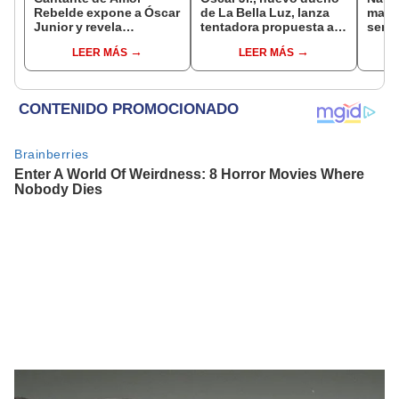
Rebelde expone a Óscar
de La Bella Luz, lanza
mant
Junior y revela
tentadora propuesta a
senti
desagradable momento
Naldy Saldaña tras
de La
LEER MÁS
LEER MÁS
tras encuentro con líder
denuncia por
denun
de La Bella Luz: “Corte
tocamientos: “Va a
toca
comunicación con él”
haber otro tipo de ley”
pare