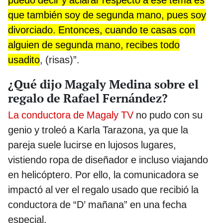
puedo decir y aclarar respecto a ese tema es
que también soy de segunda mano, pues soy
divorciado. Entonces, cuando te casas con
alguien de segunda mano, recibes todo
usadito
, (risas)”.
¿Qué dijo Magaly Medina sobre el
regalo de Rafael Fernández?
La conductora de Magaly TV
no pudo con su
genio y troleó a Karla Tarazona, ya que la
pareja suele lucirse en lujosos lugares,
vistiendo ropa de diseñador e incluso viajando
en helicóptero. Por ello, la comunicadora se
impactó al ver el regalo usado que recibió la
conductora de “D’ mañana” en una fecha
especial.