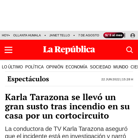
HOY
OLLANTA HUMALA
JANET TELLO
7 DE AGOSTO
TINKA RESULTADOS
LO ÚLTIMO
POLÍTICA
OPINIÓN
ECONOMÍA
SOCIEDAD
MUNDO
CIE
Espectáculos
22 Jun 2022 | 15:28 h
Karla Tarazona se llevó un
gran susto tras incendio en su
casa por un cortocircuito
La conductora de TV Karla Tarazona aseguró
que el incidente está en investigación y narró