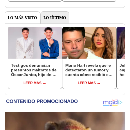
LO MÁS VISTO
LO ÚLTIMO
Testigos denuncian
Mario Hart revela que le
Jeffe
presuntos maltratos de
detectaron un tumor y
capta
Óscar Junior, hijo del
cuenta cómo recibió el
herm
dueño de La Bella Luz:
diagnóstico: "Dolores
Ramí
LEER MÁS
LEER MÁS
"Humilla a los demás"
muy fuertes..."
Kanas
tien