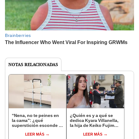
NOTAS RELACIONADAS
“Nena, no te peines en
¿Quién es y a qué se
la cama”: ¿qué
dedica Kyara Villanella,
superstición esconde la
la hija de Keiko Fujimori
famosa frase de los
que le dio la contra a
LEER MÁS
LEER MÁS
Enanitos Verdes?
nivel nacional?