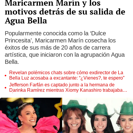
Maricarmen Marín y los
motivos detrás de su salida de
Agua Bella
Popularmente conocida como la ‘Dulce
Princesita’, Maricarmen Marín cosecha los
éxitos de sus más de 20 años de carrera
artística, que iniciaron con la agrupación Agua
Bella.
Revelan polémicos chats sobre cómo exdirector de La
Bella Luz acosaba a excantante: “¿Vienes?, te espero”
Jefferson Farfán es captado junto a la hermana de
Darinka Ramírez mientras Xiomy Kanashiro trabajaba:
“Él tiene sus…”