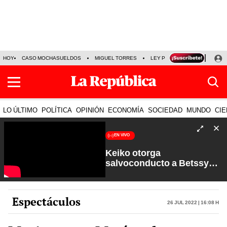
HOY
CASO MOCHASUELDOS
MIGUEL TORRES
LEY PULPÍN
PRECIO DEL
LO ÚLTIMO
POLÍTICA
OPINIÓN
ECONOMÍA
SOCIEDAD
MUNDO
CIE
EN VIVO
Keiko otorga
salvoconducto a Betssy
Chávez y renuevan
Petroperú | Sin Guion con
Rosa María Palacios
Espectáculos
26 Jul 2022 | 16:08 h