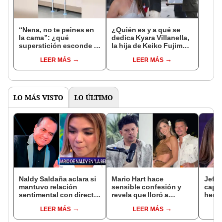
“Nena, no te peines en
¿Quién es y a qué se
la cama”: ¿qué
dedica Kyara Villanella,
superstición esconde la
la hija de Keiko Fujimori
famosa frase de los
que le dio la contra a
LEER MÁS
LEER MÁS
Enanitos Verdes?
nivel nacional?
LO MÁS VISTO
LO ÚLTIMO
Naldy Saldaña aclara si
Mario Hart hace
Jeffe
mantuvo relación
sensible confesión y
capta
sentimental con director
revela que lloró a
herm
de La Bella Luz tras
escondidas por
Ramí
LEER MÁS
LEER MÁS
denunciarlo por
separación de Korina
Kanas
tocamientos: “Me
Rivadeneira: "Sufrí
tien