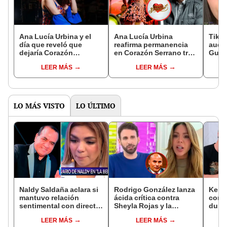
Ana Lucía Urbina y el
Ana Lucía Urbina
Tikto
día que reveló que
reafirma permanencia
audi
dejaría Corazón
en Corazón Serrano tras
Guer
Serrano: anuncio de un
la polémica con Edwin
líder
LEER MÁS
LEER MÁS
descanso personal
Guerrero: "Tengo un
Serra
contrato"
silen
dine
LO MÁS VISTO
LO ÚLTIMO
Naldy Saldaña aclara si
Rodrigo González lanza
Kenji
mantuvo relación
ácida crítica contra
conmu
sentimental con director
Sheyla Rojas y la
dura 
de La Bella Luz tras
cuestiona por su
tiene
LEER MÁS
LEER MÁS
denunciarlo por
relación con su hijo: "Te
espos