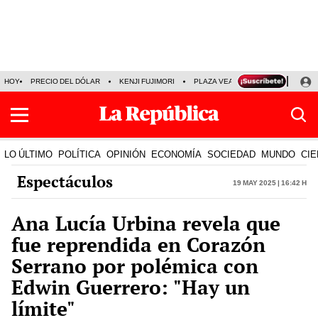
HOY
PRECIO DEL DÓLAR
KENJI FUJIMORI
PLAZA VEA
FERIADOS
KE
LO ÚLTIMO
POLÍTICA
OPINIÓN
ECONOMÍA
SOCIEDAD
MUNDO
CIE
Espectáculos
19 May 2025 | 16:42 h
Ana Lucía Urbina revela que
fue reprendida en Corazón
Serrano por polémica con
Edwin Guerrero: "Hay un
límite"