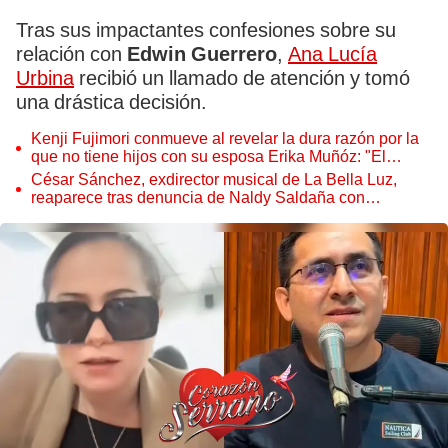
Tras sus impactantes confesiones sobre su
relación con
Edwin Guerrero
,
Ana Lucía
Urbina
recibió un llamado de atención y tomó
una drástica decisión.
Kenji Fujimori conmueve al revelar la dura razón por la
que no tiene hijos con su esposa Erika Muñóz: "El
proceso judicial"
César Sánchez, exdirector musical de La Bella Luz,
reaparece tras denuncia de Naldy Saldaña con
polémico pedido