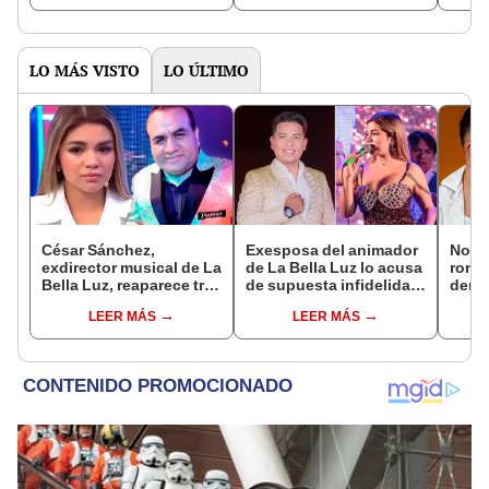
bebé”
mens
LO MÁS VISTO
LO ÚLTIMO
César Sánchez,
Exesposa del animador
Novi
exdirector musical de La
de La Bella Luz lo acusa
rompe
Bella Luz, reaparece tras
de supuesta infidelidad
denu
denuncia de Naldy
con Naldy Saldaña y
exdir
LEER MÁS
LEER MÁS
Saldaña con polémico
expone chats
Luz: 
pedido: "Pido respetar
apoy
la presunción de
inocencia"