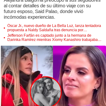
Alejandra Baigorria preocupó a sus seguidores
al contar detalles de su último viaje con su
futuro esposo, Said Palao, donde vivió
incómodas experiencias.
Óscar Jr., nuevo dueño de La Bella Luz, lanza tentadora
propuesta a Naldy Saldaña tras denuncia por
tocamientos
Jefferson Farfán es captado junto a la hermana de
Darinka Ramírez mientras Xiomy Kanashiro trabajaba:
“Él tiene sus…”