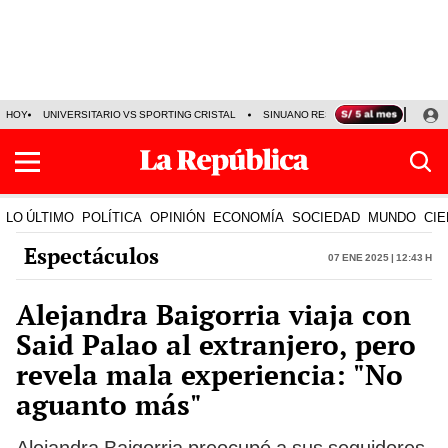
HOY
UNIVERSITARIO VS SPORTING CRISTAL
SINUANO RESULTADOS HOY
CA
LO ÚLTIMO
POLÍTICA
OPINIÓN
ECONOMÍA
SOCIEDAD
MUNDO
CIE
Espectáculos
07 Ene 2025 | 12:43 h
Alejandra Baigorria viaja con
Said Palao al extranjero, pero
revela mala experiencia: "No
aguanto más"