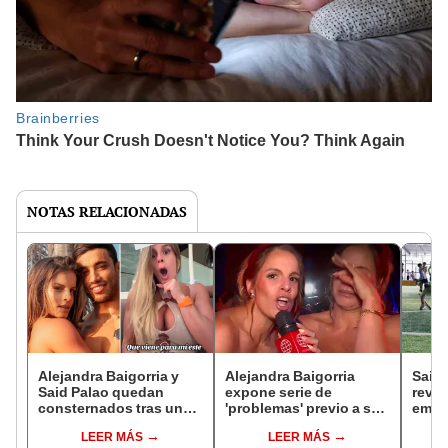
NOTAS RELACIONADAS
Alejandra Baigorria y
Alejandra Baigorria
Said 
Said Palao quedan
expone serie de
revue
consternados tras una
'problemas' previo a su
empre
increíble predicción en
matrimonio con Said
inspi
LEER MÁS
LEER MÁS
TikTok: “Tendrás un
Palao: "¡Auxilio!"
guerr