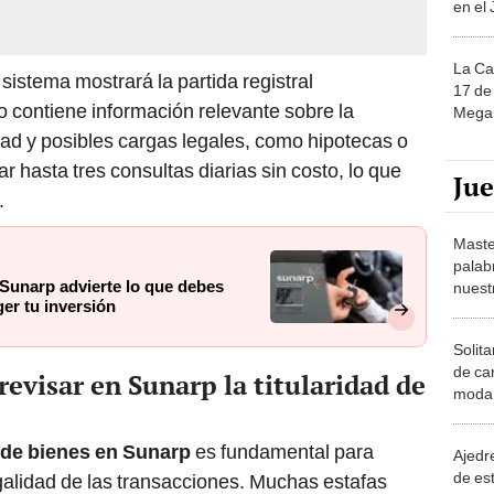
La Ca
 sistema mostrará la partida registral
17 de 
 contiene información relevante sobre la
Mega 
dad y posibles cargas legales, como hipotecas o
 hasta tres consultas diarias sin costo, lo que
Ju
.
Maste
palab
Sunarp advierte lo que debes
nuest
ger tu inversión
Solita
de ca
revisar en Sunarp la titularidad de
moda.
demue
 de bienes en Sunarp
es fundamental para
Ajedre
de es
egalidad de las transacciones. Muchas estafas
piezas