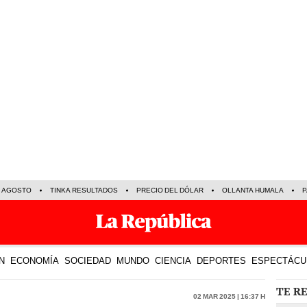
E AGOSTO
TINKA RESULTADOS
PRECIO DEL DÓLAR
OLLANTA HUMALA
P
N
ECONOMÍA
SOCIEDAD
MUNDO
CIENCIA
DEPORTES
ESPECTÁCU
TE R
02 Mar 2025 | 16:37 h