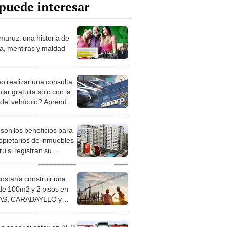
puede interesar
muruz: una historia de
ia, mentiras y maldad
 realizar una consulta
lar gratuita solo con la
 del vehículo? Aprende a
lo online vía Sunarp
 son los beneficios para
ropietarios de inmuebles
ú si registran su
nda: averigua el proceso
 Sunarp
costaría construir una
de 100m2 y 2 pisos en
S, CARABAYLLO y
distritos de LIMA
TE
 saber si estoy en AFP