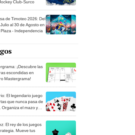
sa de Timoteo 2026: Del
Julio al 30 de Agosto en
Plaza - Independencia
egos
rgrama: ¡Descubre las
ras escondidas en
ro Mastergrama!
rio: El legendario juego
rtas que nunca pasa de
 Organiza el mazo y
stra tu habilidad.
z: El rey de los juegos
trategia. Mueve tus
, anticipa al rival y