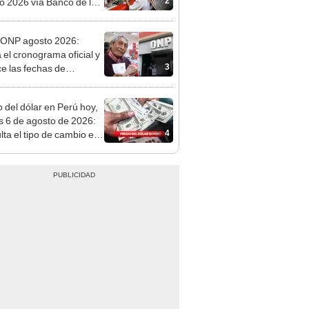
n: conoce las fechas de
ito
ONP agosto 2026:
a el cronograma oficial y
3
e las fechas de
ito por apellido
o del dólar en Perú hoy,
s 6 de agosto de 2026:
4
lta el tipo de cambio en
s, casas de cambio y
formas digitales