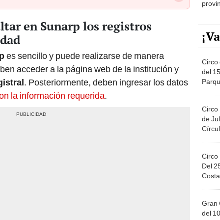
ltar en Sunarp los registros
¡Va
edad
p
es sencillo y puede realizarse de manera
Circo 
eben acceder a la página web de la institución y
del 15
istral
. Posteriormente, deben ingresar los datos
Parqu
Migue
con la información requerida
.
Circo
de Jul
Círcul
Circo
Del 2
Costa
Gran 
del 10
en el