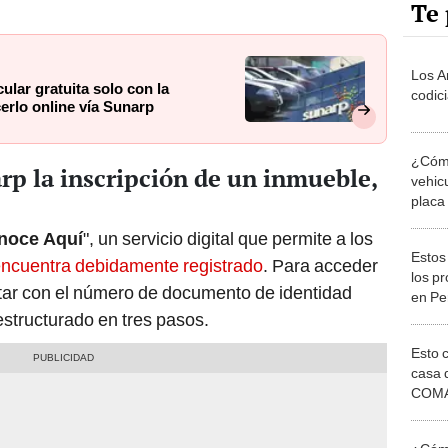
Te 
Los A
ular gratuita solo con la
codic
erlo online vía Sunarp
¿Cómo
rp la inscripción de un inmueble,
vehicu
placa
hacer
noce Aquí
", un servicio digital que permite a los
Estos
 encuentra debidamente registrado
. Para acceder
los p
ntar con el número de documento de identidad
en Per
vivie
estructurado en tres pasos.
en la
Esto 
casa 
COMA
otros 
NOR
¿Cómo