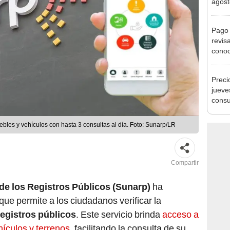
Nació
depós
Pago 
revis
conoc
depós
Preci
jueve
consu
banco
plata
ebles y vehículos con hasta 3 consultas al día. Foto: Sunarp/LR
Compartir
de los Registros Públicos (Sunarp)
ha
ue permite a los ciudadanos verificar la
registros públicos
. Este servicio brinda
acceso a
ículos y terrenos
, facilitando la consulta de su