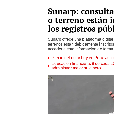
Sunarp: consulta
o terreno están i
los registros púb
Sunarp ofrece una plataforma digital 
terrenos están debidamente inscritos
acceder a esta información de forma
Precio del dólar hoy en Perú: así c
Educación financiera: 9 de cada 
administrar mejor su dinero