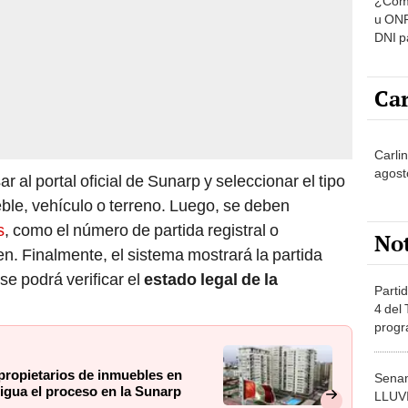
u ONP
DNI p
pensi
Car
Carli
agost
r al portal oficial de Sunarp y seleccionar el tipo
eble, vehículo o terreno. Luego, se deben
s
, como el número de partida registral o
No
en. Finalmente, el sistema mostrará la partida
se podrá verificar el
estado legal de la
Partid
4 del
progr
dónde
 propietarios de inmuebles en
Senam
rigua el proceso en la Sunarp
LLUV
provi