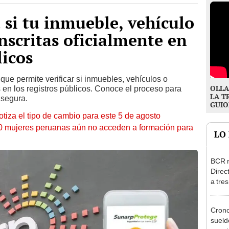
 si tu inmueble, vehículo
nscritas oficialmente en
licos
que permite verificar si inmuebles, vehículos o
OLLA
 en los registros públicos. Conoce el proceso para
LA T
 segura.
GUIO
otiza el tipo de cambio para este 5 de agosto
10 mujeres peruanas aún no acceden a formación para
LO
BCR r
Direc
a tre
Ejecu
Cron
sueld
agost