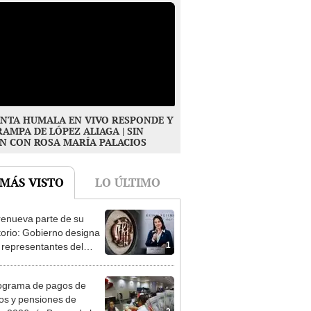
NTA HUMALA EN VIVO RESPONDE Y
RAMPA DE LÓPEZ ALIAGA | SIN
N CON ROSA MARÍA PALACIOS
 MÁS VISTO
LO ÚLTIMO
enueva parte de su
torio: Gobierno designa
1
s representantes del
tivo
ograma de pagos de
os y pensiones de
2
o 2026 vía Banco de la