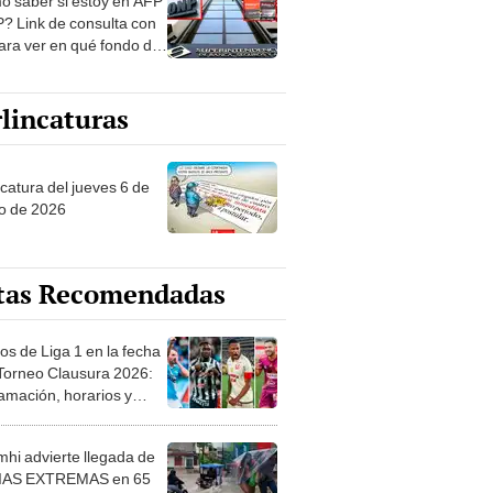
? Link de consulta con
ara ver en qué fondo de
ones estás
lincaturas
ncatura del jueves 6 de
o de 2026
tas Recomendadas
os de Liga 1 en la fecha
 Torneo Clausura 2026:
amación, horarios y
 ver
hi advierte llegada de
IAS EXTREMAS en 65
ncias desde HOY