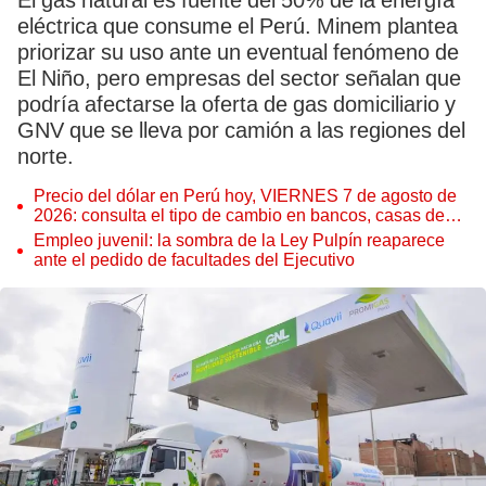
El gas natural es fuente del 50% de la energía
eléctrica que consume el Perú. Minem plantea
priorizar su uso ante un eventual fenómeno de
El Niño, pero empresas del sector señalan que
podría afectarse la oferta de gas domiciliario y
GNV que se lleva por camión a las regiones del
norte.
Precio del dólar en Perú hoy, VIERNES 7 de agosto de
2026: consulta el tipo de cambio en bancos, casas de
cambio y plataformas digitales
Empleo juvenil: la sombra de la Ley Pulpín reaparece
ante el pedido de facultades del Ejecutivo