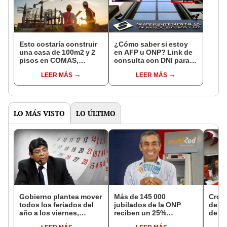
Esto costaría construir
¿Cómo saber si estoy
una casa de 100m2 y 2
en AFP u ONP? Link de
pisos en COMAS,
consulta con DNI para
CARABAYLLO y otros
ver en qué fondo de
LEER MÁS
LEER MÁS
distritos de LIMA
pensiones estás
NORTE
LO MÁS VISTO
LO ÚLTIMO
Gobierno plantea mover
Más de 145 000
Cron
todos los feriados del
jubilados de la ONP
de s
año a los viernes,
reciben un 25%
de ag
excepto 28 de julio,
adicional en su pensión
Banco