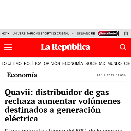
HOY
UNIVERSITARIO VS SPORTING CRISTAL
SINUANO RESULTADOS HOY
CA
LO ÚLTIMO
POLÍTICA
OPINIÓN
ECONOMÍA
SOCIEDAD
MUNDO
CIE
Economía
24 Jul 2023 | 11:09 h
Quavii: distribuidor de gas
rechaza aumentar volúmenes
destinados a generación
eléctrica