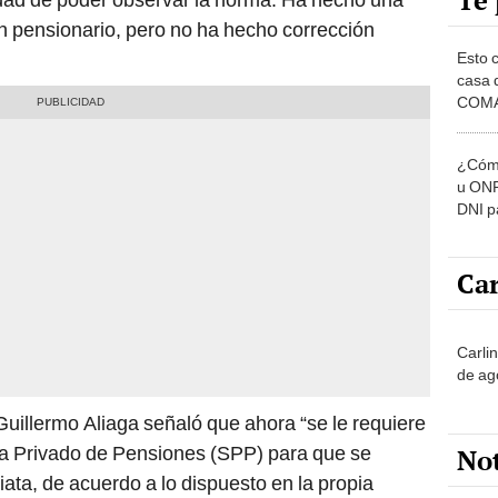
Te 
n pensionario, pero no ha hecho corrección
.
Esto 
casa 
COMA
otros 
NOR
¿Cómo
u ONP
DNI p
pensi
Car
Carli
de ag
Guillermo Aliaga señaló que ahora “se le requiere
ema Privado de Pensiones (SPP) para que se
No
ta, de acuerdo a lo dispuesto en la propia