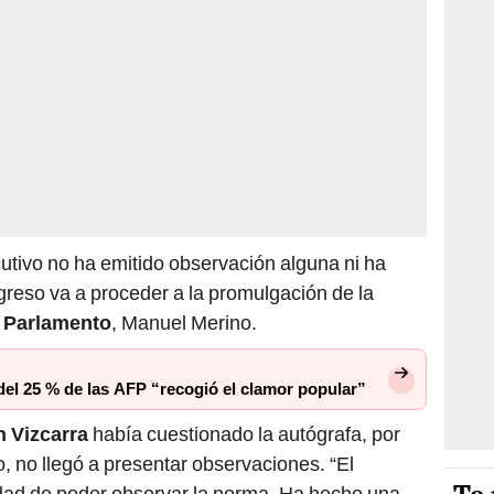
cutivo no ha emitido observación alguna ni ha
greso va a proceder a la promulgación de la
l
Parlamento
, Manuel Merino.
 del 25 % de las AFP “recogió el clamor popular”
n Vizcarra
había cuestionado la autógrafa, por
, no llegó a presentar observaciones. “El
idad de poder observar la norma. Ha hecho una