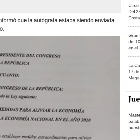
Circo
Del 2
Costa
informó que la autógrafa estaba siendo enviada
o.
Gran 
del 10
en el
La Ca
17 de 
Mega 
Ju
Maste
palab
nuest