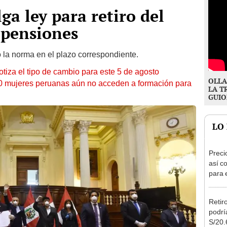
a ley para retiro del
 pensiones
ó la norma en el plazo correspondiente.
otiza el tipo de cambio para este 5 de agosto
OLLA
10 mujeres peruanas aún no acceden a formación para
LA T
GUIO
LO
Preci
así co
para 
Retir
podrí
S/20.