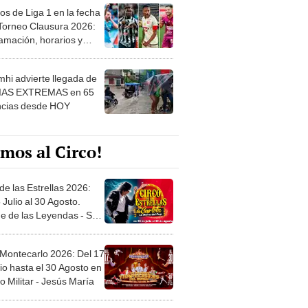
os de Liga 1 en la fecha
 Torneo Clausura 2026:
amación, horarios y
 ver
hi advierte llegada de
IAS EXTREMAS en 65
ncias desde HOY
mos al Circo!
de las Estrellas 2026:
 Julio al 30 Agosto.
e de las Leyendas - San
l
 Montecarlo 2026: Del 17
io hasta el 30 Agosto en
o Militar - Jesús María