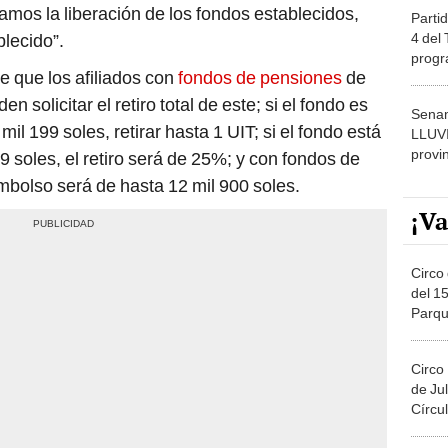
amos la liberación de los fondos establecidos,
Partid
4 del
blecido”.
progr
 que los afiliados con
fondos de pensiones
de
dónde
n solicitar el retiro total de este; si el fondo es
Senam
mil 199 soles, retirar hasta 1 UIT; si el fondo está
LLUV
provi
99 soles, el retiro será de 25%; y con fondos de
mbolso será de hasta 12 mil 900 soles.
¡Va
Circo 
del 15
Parqu
Migue
Circo
de Jul
Círcul