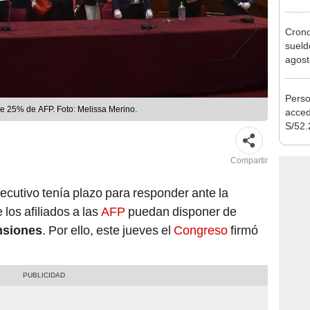
Cong
proye
Cron
sueld
agost
Nació
depós
Perso
de 25% de AFP. Foto: Melissa Merino.
acced
S/52.
vivie
regla
Compartir
ecutivo tenía plazo para responder ante la
los afiliados a las
AFP
puedan disponer de
nsiones
. Por ello, este jueves el
Congreso
firmó