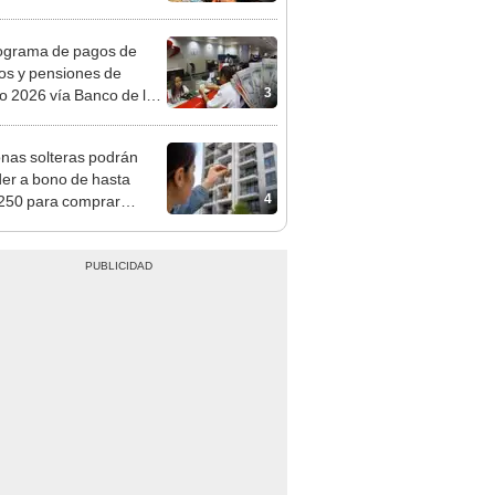
reso aprueba nuevo
cto de ley de 4 UIT
ograma de pagos de
os y pensiones de
3
o 2026 vía Banco de la
n: conoce las fechas de
ito
nas solteras podrán
er a bono de hasta
4
250 para comprar
nda tras nuevo
mento