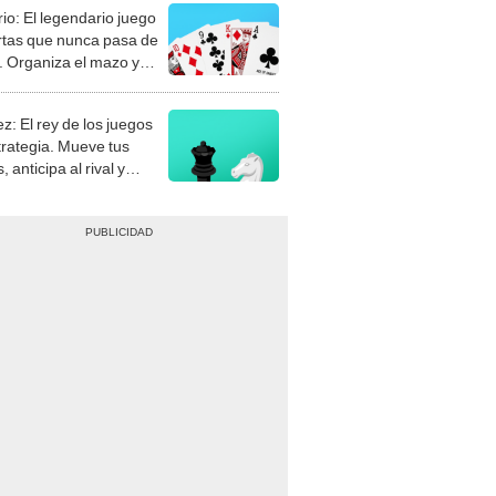
rio: El legendario juego
rtas que nunca pasa de
 Organiza el mazo y
stra tu habilidad.
z: El rey de los juegos
trategia. Mueve tus
, anticipa al rival y
gue el jaque mate.