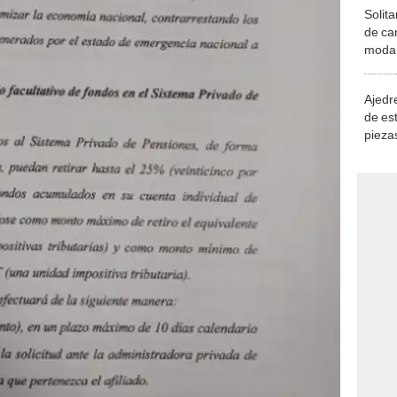
Solita
de ca
moda.
demue
Ajedre
de es
piezas
consi