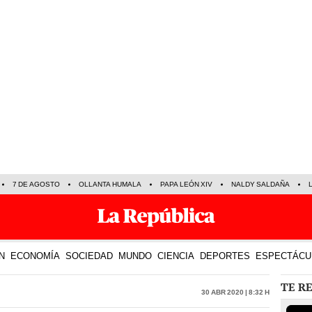
7 DE AGOSTO
OLLANTA HUMALA
PAPA LEÓN XIV
NALDY SALDAÑA
N
ECONOMÍA
SOCIEDAD
MUNDO
CIENCIA
DEPORTES
ESPECTÁCU
TE R
30 Abr 2020 | 8:32 h