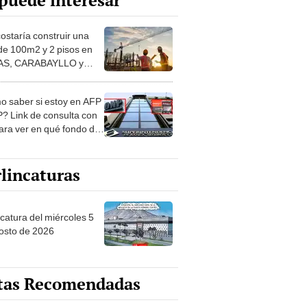
puede interesar
costaría construir una
de 100m2 y 2 pisos en
S, CARABAYLLO y
distritos de LIMA
TE
 saber si estoy en AFP
? Link de consulta con
ara ver en qué fondo de
ones estás
lincaturas
ncatura del miércoles 5
osto de 2026
tas Recomendadas