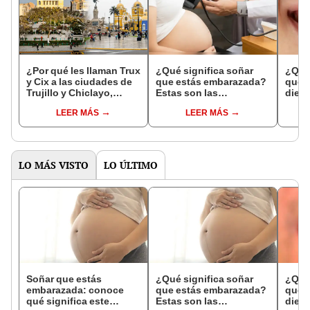
¿Por qué les llaman Trux
¿Qué significa soñar
¿Qué 
y Cix a las ciudades de
que estás embarazada?
que s
Trujillo y Chiclayo,
Estas son las
dien
respectivamente?
interpretaciones más
Inter
LEER MÁS
LEER MÁS
comunes
psico
expl
LO MÁS VISTO
LO ÚLTIMO
Soñar que estás
¿Qué significa soñar
¿Qué 
embarazada: conoce
que estás embarazada?
que s
qué significa este
Estas son las
dient