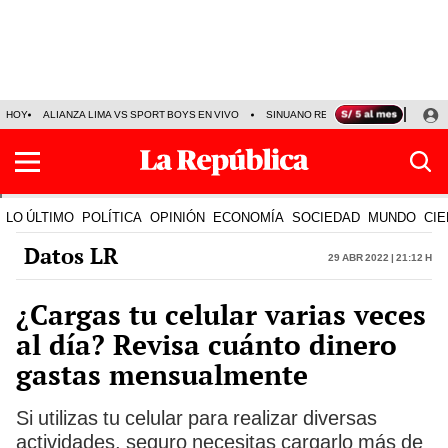
HOY
ALIANZA LIMA VS SPORT BOYS EN VIVO
SINUANO RESULTADOS HOY
JO
LO ÚLTIMO
POLÍTICA
OPINIÓN
ECONOMÍA
SOCIEDAD
MUNDO
CIE
Datos LR
29 Abr 2022 | 21:12 h
¿Cargas tu celular varias veces
al día? Revisa cuánto dinero
gastas mensualmente
Si utilizas tu celular para realizar diversas
actividades, seguro necesitas cargarlo más de