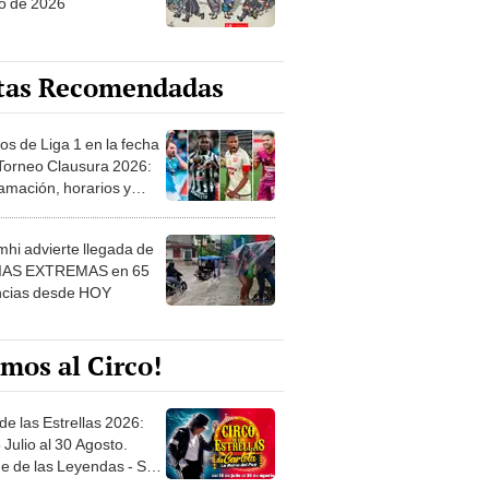
o de 2026
tas Recomendadas
os de Liga 1 en la fecha
 Torneo Clausura 2026:
amación, horarios y
 ver
hi advierte llegada de
IAS EXTREMAS en 65
ncias desde HOY
mos al Circo!
de las Estrellas 2026:
 Julio al 30 Agosto.
e de las Leyendas - San
l