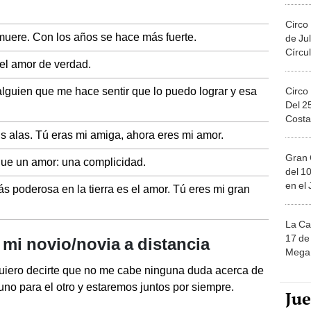
Circo
muere. Con los años se hace más fuerte.
de Jul
Círcul
el amor de verdad.
lguien que me hace sentir que lo puedo lograr y esa
Circo
Del 2
Costa
us alas. Tú eras mi amiga, ahora eres mi amor.
Gran 
que un amor: una complicidad.
del 10
en el
s poderosa en la tierra es el amor. Tú eres mi gran
La Ca
17 de 
 mi novio/novia a distancia
Mega 
uiero decirte que no me cabe ninguna duda acerca de
no para el otro y estaremos juntos por siempre.
Ju