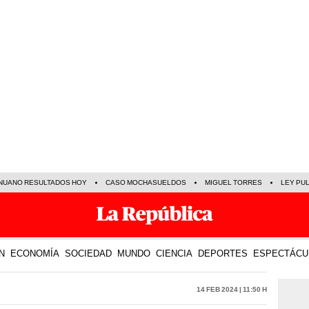
NUANO RESULTADOS HOY
CASO MOCHASUELDOS
MIGUEL TORRES
LEY PU
N
ECONOMÍA
SOCIEDAD
MUNDO
CIENCIA
DEPORTES
ESPECTÁCU
14 Feb 2024 | 11:50 h