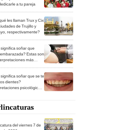
edicarle a tu pareja
qué les llaman Trux y Cix
ciudades de Trujillo y
ayo, respectivamente?
significa soñar que
 embarazada? Estas son
nterpretaciones más
nes
significa soñar que se te
los dientes?
pretaciones psicológicas
ibles explicaciones
lincaturas
catura del viernes 7 de