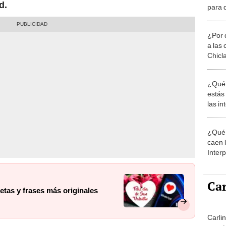
ad
.
para d
¿Por 
a las 
Chicl
¿Qué 
estás
las i
comu
¿Qué 
caen 
Inter
y pos
Car
jetas y frases más originales
Carlin