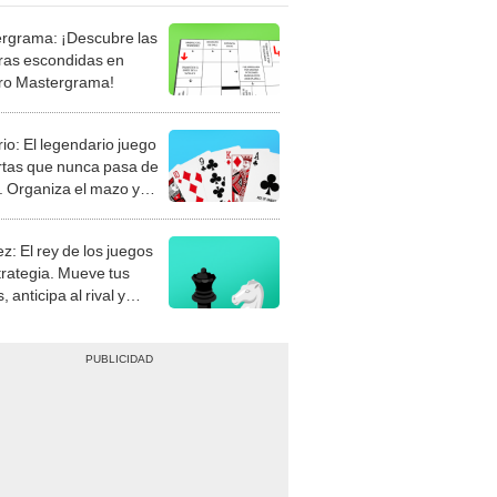
rgrama: ¡Descubre las
ras escondidas en
ro Mastergrama!
rio: El legendario juego
rtas que nunca pasa de
 Organiza el mazo y
stra tu habilidad.
z: El rey de los juegos
trategia. Mueve tus
, anticipa al rival y
gue el jaque mate.