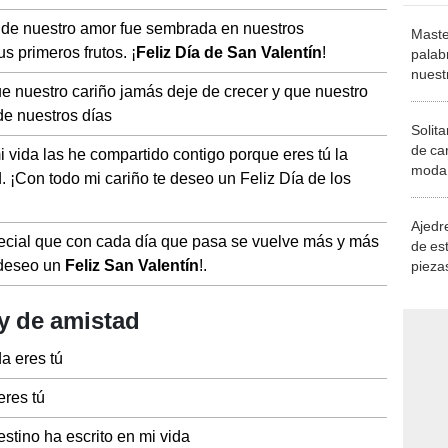
 de nuestro amor fue sembrada en nuestros
Maste
s primeros frutos. ¡
Feliz Día de San Valentín
!
palab
nuest
ue nuestro cariño jamás deje de crecer y que nuestro
de nuestros días
Solita
de ca
 vida las he compartido contigo porque eres tú la
moda.
. ¡Con todo mi cariño te deseo un Feliz Día de los
demue
Ajedre
ecial que con cada día que pasa se vuelve más y más
de es
 deseo un
Feliz San Valentín
!.
piezas
consi
y de amistad
a eres tú
eres tú
stino ha escrito en mi vida