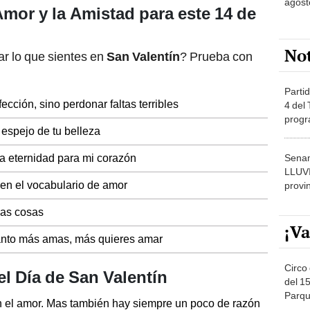
agost
Amor y la Amistad para este 14 de
No
r lo que sientes en
San Valentín
? Prueba con
Partid
ección, sino perdonar faltas terribles
4 del
progr
 espejo de tu belleza
dónde
a eternidad para mi corazón
Senam
LLUV
 en el vocabulario de amor
provi
las cosas
¡Va
uanto más amas, más quieres amar
Circo 
l Día de San Valentín
del 15
Parqu
n el amor. Mas también hay siempre un poco de razón
Migue