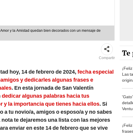
el Amor y la Amistad quedan bien decorados con un mensaje de
Te 
Compartir
¡Feliz
stad
hoy,
14 de febrero
de 2024,
fecha especial
Las t
s amigos y dedicarles algunas frases e
origi
esta 
nales
. En esta jornada de
San Valentín
n
dedicar algunas palabras hacia tus
'Gato
detall
r y la importancia que tienes hacia ellos
. Si
Ventu
o a tu novio/a, amigos o esposo/a y no sabes
 nota te dejaremos una lista con las mejores
¡Feliz
ara enviar en este
14 de febrero
que se vive
frases