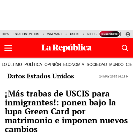
HOY
ESTADOS UNIDOS
WALMART
USCIS
NICOLÁS MADURO
P-8 PO
LO ÚLTIMO
POLÍTICA
OPINIÓN
ECONOMÍA
SOCIEDAD
MUNDO
CIE
Datos Estados Unidos
24 May 2025 | 6:18 h
¡Más trabas de USCIS para
inmigrantes!: ponen bajo la
lupa Green Card por
matrimonio e imponen nuevos
cambios