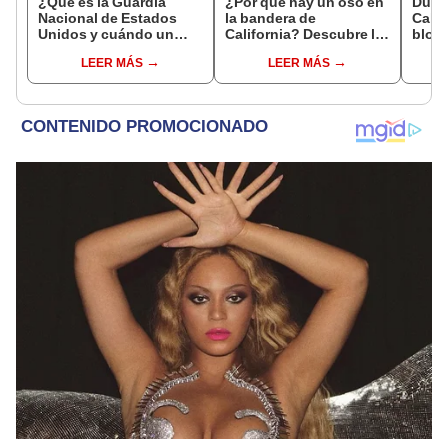
¿Qué es la Guardia
¿Por qué hay un oso en
Duro
Nacional de Estados
la bandera de
Calif
Unidos y cuándo un
California? Descubre la
bloqu
presidente puede
historia tras sus
ambie
LEER MÁS
LEER MÁS
desplegarla?
símbolos cuando
prohí
pertenecía a México y
gasol
no a EEUU