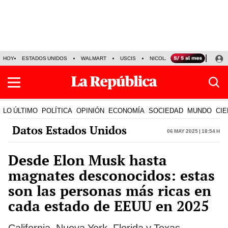
HOY
ESTADOS UNIDOS
WALMART
USCIS
NICOLÁS MADURO
P-8 PO
LO ÚLTIMO
POLÍTICA
OPINIÓN
ECONOMÍA
SOCIEDAD
MUNDO
CIE
Datos Estados Unidos
06 May 2025 | 18:54 h
Desde Elon Musk hasta
magnates desconocidos: estas
son las personas más ricas en
cada estado de EEUU en 2025