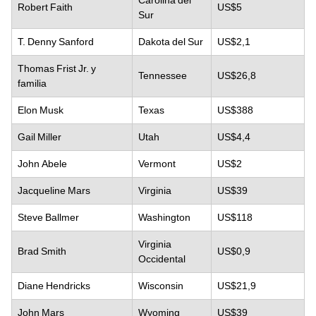
Robert Faith
US$5
Sur
T. Denny Sanford
Dakota del Sur
US$2,1
Thomas Frist Jr. y
Tennessee
US$26,8
familia
Elon Musk
Texas
US$388
Gail Miller
Utah
US$4,4
John Abele
Vermont
US$2
Jacqueline Mars
Virginia
US$39
Steve Ballmer
Washington
US$118
Virginia
Brad Smith
US$0,9
Occidental
Diane Hendricks
Wisconsin
US$21,9
John Mars
Wyoming
US$39