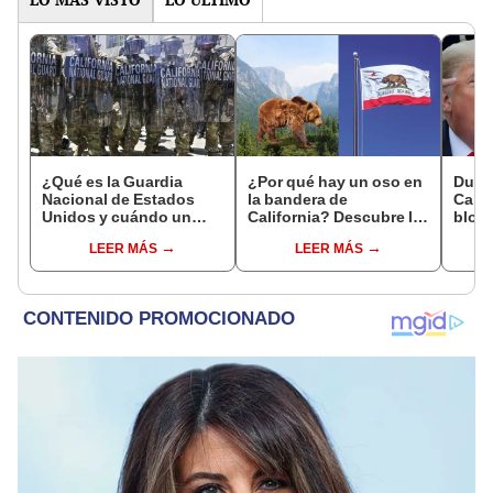
¿Qué es la Guardia
¿Por qué hay un oso en
Duro
Nacional de Estados
la bandera de
Calif
Unidos y cuándo un
California? Descubre la
bloqu
presidente puede
historia tras sus
ambie
LEER MÁS
LEER MÁS
desplegarla?
símbolos cuando
prohí
pertenecía a México y
gasol
no a EEUU