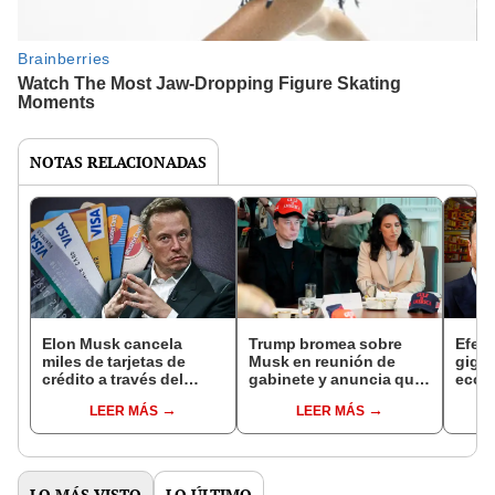
NOTAS RELACIONADAS
Elon Musk cancela
Trump bromea sobre
Efec
miles de tarjetas de
Musk en reunión de
gigan
crédito a través del
gabinete y anuncia que
ecom
DOGE: estas personas
dejará su cargo en el
mudar
LEER MÁS
LEER MÁS
serían afectadas por
gabinete: “Solo él
Texas
medida federal
puede usar dos gorras y
leyes
lucir bien”
LO MÁS VISTO
LO ÚLTIMO