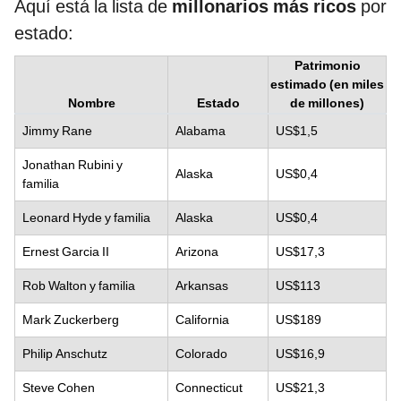
Aquí está la lista de
millonarios más ricos
por
estado:
Patrimonio
estimado (en miles
Nombre
Estado
de millones)
Jimmy Rane
Alabama
US$1,5
Jonathan Rubini y
Alaska
US$0,4
familia
Leonard Hyde y familia
Alaska
US$0,4
Ernest Garcia II
Arizona
US$17,3
Rob Walton y familia
Arkansas
US$113
Mark Zuckerberg
California
US$189
Philip Anschutz
Colorado
US$16,9
Steve Cohen
Connecticut
US$21,3