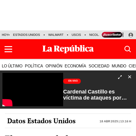
HOY
ESTADOS UNIDOS
WALMART
USCIS
NICOLÁS MADURO
P-8 PO
LO ÚLTIMO
POLÍTICA
OPINIÓN
ECONOMÍA
SOCIEDAD
MUNDO
CIE
EN VIVO
Cardenal Castillo es
víctima de ataques por
sectores extremistas | La
Verdad a Fondo con Pedro
Salinas
Datos Estados Unidos
18 Abr 2025 | 13:16 h