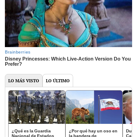
LO MÁS VISTO
LO ÚLTIMO
¿Qué es la Guardia
¿Por qué hay un oso en
Duro
Nacional de Estados
la bandera de
Calif