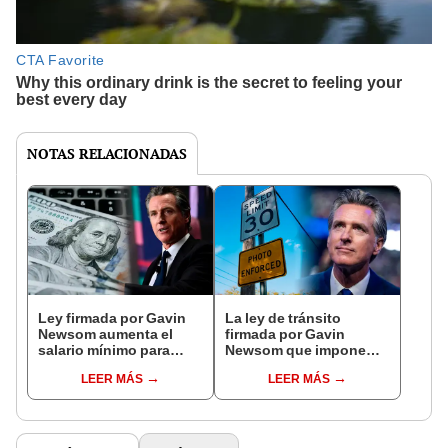
NOTAS RELACIONADAS
Ley firmada por Gavin
La ley de tránsito
Newsom aumenta el
firmada por Gavin
salario mínimo para
Newsom que impone
algunos trabajadores en
fuertes multas a
LEER MÁS
LEER MÁS
California
conductores en
California