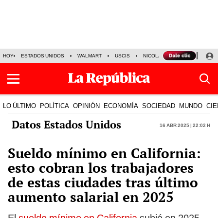
HOY
ESTADOS UNIDOS
WALMART
USCIS
NICOLÁS MADURO
P-8 PO
LO ÚLTIMO
POLÍTICA
OPINIÓN
ECONOMÍA
SOCIEDAD
MUNDO
CIE
Datos Estados Unidos
16 Abr 2025 | 22:02 h
Sueldo mínimo en California:
esto cobran los trabajadores
de estas ciudades tras último
aumento salarial en 2025