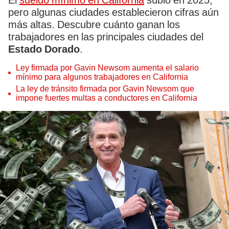
El
sueldo mínimo en California
subió en 2025,
pero algunas ciudades establecieron cifras aún
más altas. Descubre cuánto ganan los
trabajadores en las principales ciudades del
Estado Dorado
.
Ley firmada por Gavin Newsom aumenta el salario
mínimo para algunos trabajadores en California
La ley de tránsito firmada por Gavin Newsom que
impone fuertes multas a conductores en California