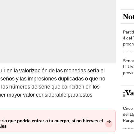
No
Partid
4 del
progr
dónde
Senam
LLUV
uir en la valorización de las monedas sería el
provi
seños y las impresiones duplicadas o que no
los números de serie que coinciden en los
¡Va
tener mayor valor considerable para estos
Circo 
del 15
Parqu
teria que podría entrar a tu cuerpo, si no hierves el
les
Migue