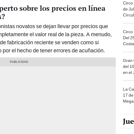
Circo
erto sobre los precios en línea
de Jul
s?
Círcul
istas novatos se dejan llevar por precios que
Circo
pletamente el valor real de la pieza. A menudo,
Del 2
e fabricación reciente se venden como si
Costa
lo por el hecho de tener errores de acuñación.
Gran 
del 10
en el
La Ca
17 de 
Mega 
Ju