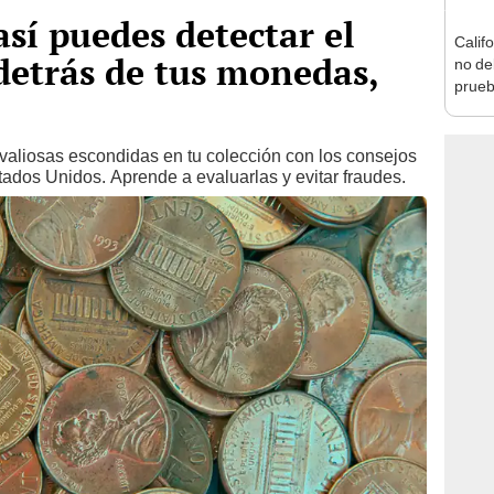
así puedes detectar el
Calif
detrás de tus monedas,
no de
prueb
la li
aliosas escondidas en tu colección con los consejos
ados Unidos. Aprende a evaluarlas y evitar fraudes.