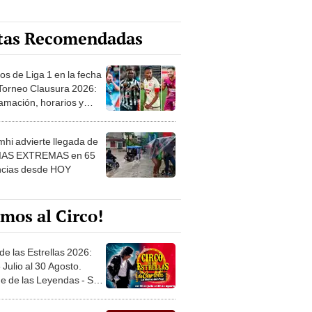
tas Recomendadas
os de Liga 1 en la fecha
 Torneo Clausura 2026:
amación, horarios y
 ver
hi advierte llegada de
IAS EXTREMAS en 65
ncias desde HOY
mos al Circo!
de las Estrellas 2026:
 Julio al 30 Agosto.
e de las Leyendas - San
l