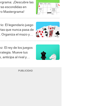
rgrama: ¡Descubre las
ras escondidas en
ro Mastergrama!
rio: El legendario juego
rtas que nunca pasa de
 Organiza el mazo y
stra tu habilidad.
z: El rey de los juegos
trategia. Mueve tus
, anticipa al rival y
gue el jaque mate.