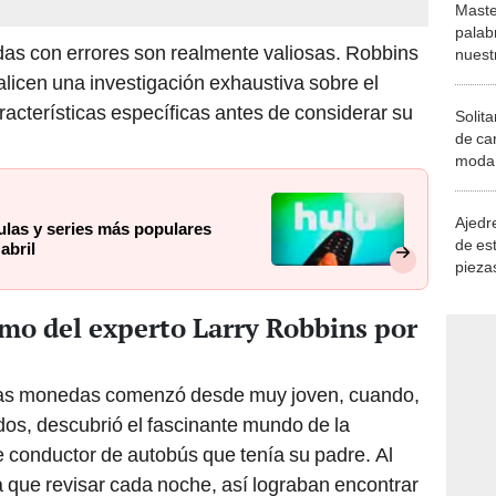
Maste
palab
as con errores son realmente valiosas. Robbins
nuest
alicen una investigación exhaustiva sobre el
racterísticas específicas antes de considerar su
Solita
de ca
moda.
demue
Ajedre
ulas y series más populares
de es
abril
piezas
consi
mo del experto Larry Robbins por
 las monedas comenzó desde muy joven, cuando,
os, descubrió el fascinante mundo de la
e conductor de autobús que tenía su padre. Al
 que revisar cada noche, así lograban encontrar