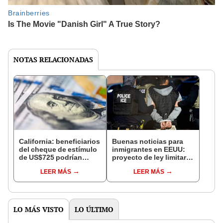
NOTAS RELACIONADAS
California: beneficiarios
Buenas noticias para
del cheque de estímulo
inmigrantes en EEUU:
de US$725 podrían
proyecto de ley limitaría
perderlo por estas dos
la cooperación de
LEER MÁS
LEER MÁS
razones
autoridades locales con
ICE en este estado
LO MÁS VISTO
LO ÚLTIMO