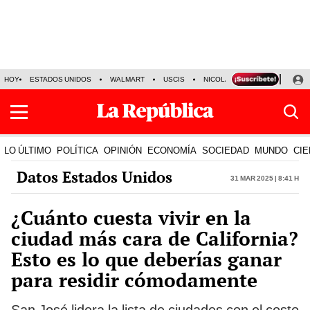
HOY
ESTADOS UNIDOS
WALMART
USCIS
NICOLÁS MADURO
P-8 PO
LO ÚLTIMO
POLÍTICA
OPINIÓN
ECONOMÍA
SOCIEDAD
MUNDO
CIE
Datos Estados Unidos
31 Mar 2025 | 8:41 h
¿Cuánto cuesta vivir en la
ciudad más cara de California?
Esto es lo que deberías ganar
para residir cómodamente