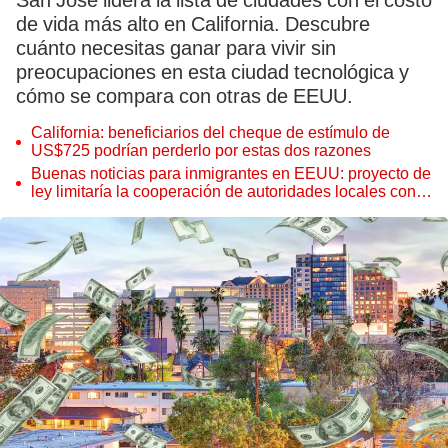
San José lidera la lista de ciudades con el costo
de vida más alto en California. Descubre
cuánto necesitas ganar para vivir sin
preocupaciones en esta ciudad tecnológica y
cómo se compara con otras de EEUU.
California: beneficiarios del cheque de estímulo de
US$725 podrían perderlo por estas dos razones
Buenas noticias para inmigrantes en EEUU: proyecto de
ley limitaría la cooperación de autoridades locales con
ICE en este estado