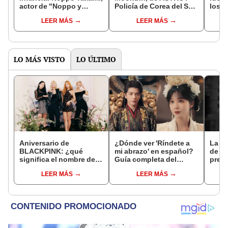
actor de "Noppo y
Policía de Corea del Sur
los g
Gonta", falleció a los 88
revela posible causa de
años
LEER MÁS
LEER MÁS
años
fallecimiento
LO MÁS VISTO
LO ÚLTIMO
Aniversario de
¿Dónde ver 'Ríndete a
La es
BLACKPINK: ¿qué
mi abrazo' en español?
de H
significa el nombre del
Guía completa del
preg
girlgroup más famoso
drama chino 2025
día se
LEER MÁS
LEER MÁS
del mundo?