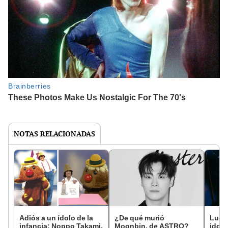
NOTAS RELACIONADAS
Adiós a un ídolo de la
¿De qué murió
Luca
infancia: Noppo Takami,
Moonbin, de ASTRO?
idol 