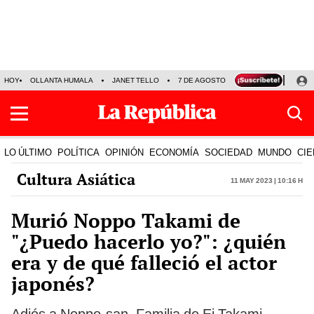
HOY
OLLANTA HUMALA
JANET TELLO
7 DE AGOSTO
TINKA RESULTADOS
LO ÚLTIMO
POLÍTICA
OPINIÓN
ECONOMÍA
SOCIEDAD
MUNDO
CIE
Cultura Asiática
11 May 2023 | 10:16 h
Murió Noppo Takami de
"¿Puedo hacerlo yo?": ¿quién
era y de qué falleció el actor
japonés?