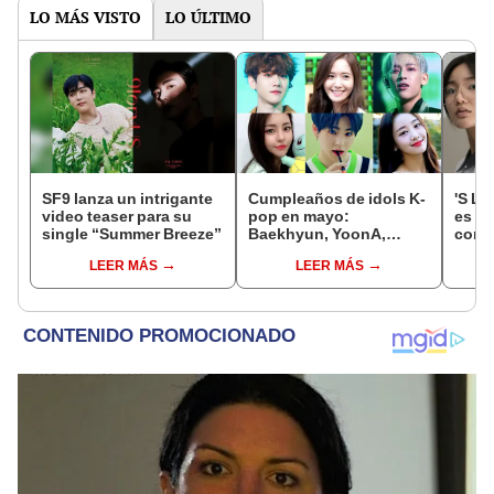
LO MÁS VISTO
LO ÚLTIMO
SF9 lanza un intrigante
Cumpleaños de idols K-
'S Li
video teaser para su
pop en mayo:
es qu
single “Summer Breeze”
Baekhyun, YoonA,
core
BamBam, Yoshi y más
Hyuk
LEER MÁS
LEER MÁS