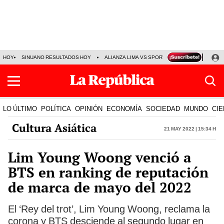
HOY
SINUANO RESULTADOS HOY
ALIANZA LIMA VS SPORT BOYS
JORGE MES
LO ÚLTIMO
POLÍTICA
OPINIÓN
ECONOMÍA
SOCIEDAD
MUNDO
CIE
Cultura Asiática
21 May 2022 | 15:34 h
Lim Young Woong venció a
BTS en ranking de reputación
de marca de mayo del 2022
El ‘Rey del trot’, Lim Young Woong, reclama la
corona y BTS desciende al segundo lugar en