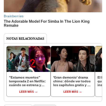
NOTAS RELACIONADAS
“Estamos muertos”
'Gran demonio' drama
El k-
temporada 2 en Netflix:
chino: dónde ver todos
que 
cuándo se estrena y
los capítulos gratis y en
inspi
avances de la
subespañol
de am
LEER MÁS
LEER MÁS
temporada
de S