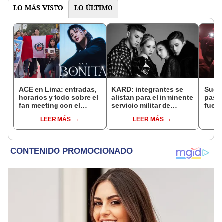
LO MÁS VISTO
LO ÚLTIMO
ACE en Lima: entradas,
KARD: integrantes se
Suga 
horarios y todo sobre el
alistan para el inminente
pasó 
fan meeting con el
servicio militar de
fue o
cantante coreano en el
J.Seph
homb
LEER MÁS
LEER MÁS
Circuito Mágico del
Agua