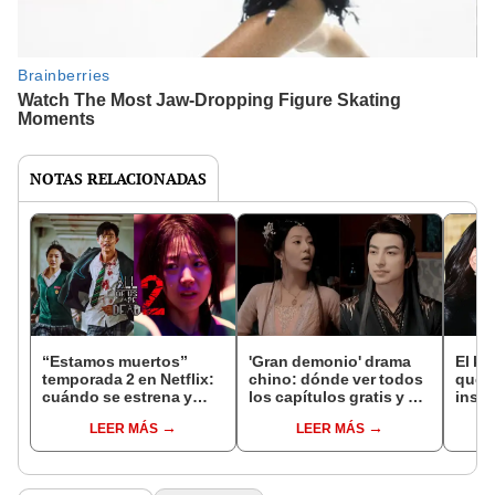
NOTAS RELACIONADAS
“Estamos muertos”
'Gran demonio' drama
El k-
temporada 2 en Netflix:
chino: dónde ver todos
que 
cuándo se estrena y
los capítulos gratis y en
inspi
avances de la
subespañol
de am
LEER MÁS
LEER MÁS
temporada
de S