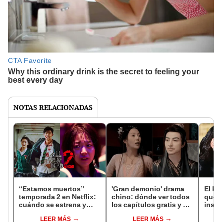
NOTAS RELACIONADAS
“Estamos muertos”
'Gran demonio' drama
El k-
temporada 2 en Netflix:
chino: dónde ver todos
que 
cuándo se estrena y
los capítulos gratis y en
inspi
avances de la
subespañol
de am
LEER MÁS
LEER MÁS
temporada
de S