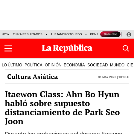
HOY
TINKA RESULTADOS
ALEJANDRO TOLEDO
KENJI FUJIMORI
PRECIO
LO ÚLTIMO
POLÍTICA
OPINIÓN
ECONOMÍA
SOCIEDAD
MUNDO
CIE
Cultura Asiática
31 May 2020 | 10:36 h
Itaewon Class: Ahn Bo Hyun
habló sobre supuesto
distanciamiento de Park Seo
Joon