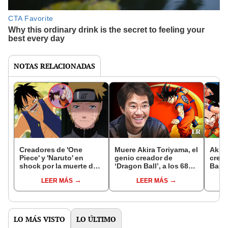
NOTAS RELACIONADAS
Creadores de 'One
Muere Akira Toriyama, el
Akira
Piece' y 'Naruto' en
genio creador de
cread
shock por la muerte de
‘Dragon Ball’, a los 68
Ball’
Akira Toriyama: "Eras mi
años
hitos
LEER MÁS
LEER MÁS
superhéroe"
mang
LO MÁS VISTO
LO ÚLTIMO