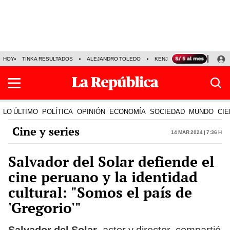
HOY
TINKA RESULTADOS
ALEJANDRO TOLEDO
KENJI FUJIMORI
PRECIO
LO ÚLTIMO
POLÍTICA
OPINIÓN
ECONOMÍA
SOCIEDAD
MUNDO
CIE
Cine y series
14 Mar 2024 | 7:36 h
Salvador del Solar defiende el
cine peruano y la identidad
cultural: "Somos el país de
'Gregorio'"