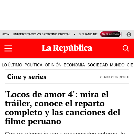
HOY
UNIVERSITARIO VS SPORTING CRISTAL
SINUANO RESULTADOS HOY
CA
LO ÚLTIMO
POLÍTICA
OPINIÓN
ECONOMÍA
SOCIEDAD
MUNDO
CIE
Cine y series
28 May 2025 | 9:33 h
'Locos de amor 4': mira el
tráiler, conoce el reparto
completo y las canciones del
filme peruano