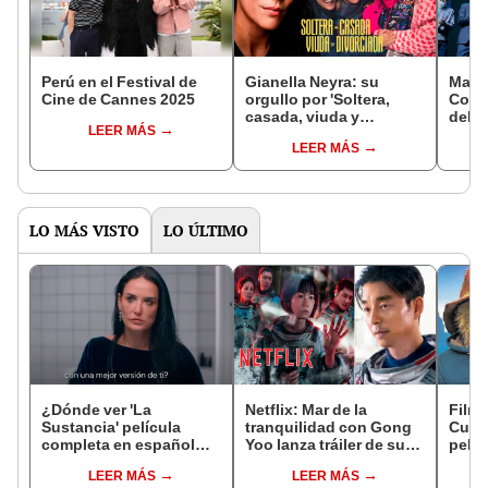
Perú en el Festival de
Gianella Neyra: su
Marco
Cine de Cannes 2025
orgullo por 'Soltera,
Congr
casada, viuda y
del P
LEER MÁS
divorciada 2' y su visión
LEER MÁS
sobre la exportación del
cine peruano
LO MÁS VISTO
LO ÚLTIMO
¿Dónde ver 'La
Netflix: Mar de la
Filma
Sustancia' película
tranquilidad con Gong
Cusco
completa en español
Yoo lanza tráiler de su
pelí
latino online con Demi
inquietante trama
LEER MÁS
LEER MÁS
Moore?