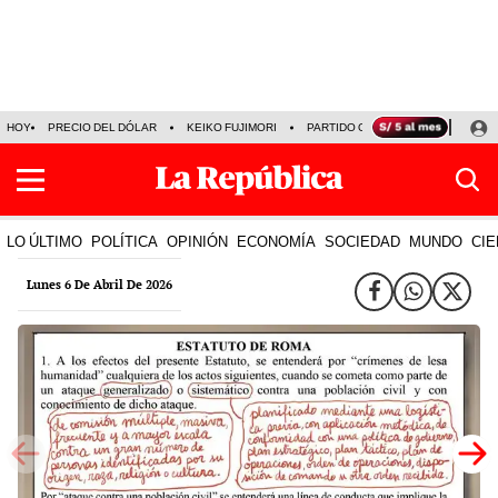
HOY
PRECIO DEL DÓLAR
KEIKO FUJIMORI
PARTIDO OBRAS
ARMONÍA 10
LO ÚLTIMO
POLÍTICA
OPINIÓN
ECONOMÍA
SOCIEDAD
MUNDO
CIE
Lunes 6 De Abril De 2026