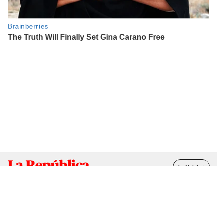
Ir al inicio ↑
RSS
elpopular.pe
libero.pe
buenazo.pe
lrmas.larepublica.pe
cuponidad.pe
Contáctenos
Suscríbete
Términos y condiciones