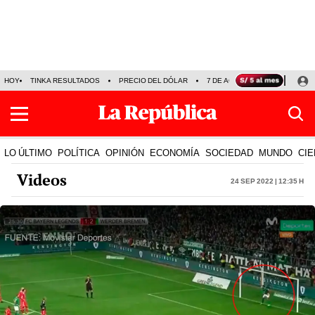
HOY
TINKA RESULTADOS
PRECIO DEL DÓLAR
7 DE AGOSTO
OLLANTA H
LO ÚLTIMO
POLÍTICA
OPINIÓN
ECONOMÍA
SOCIEDAD
MUNDO
CIE
Videos
24 Sep 2022 | 12:35 h