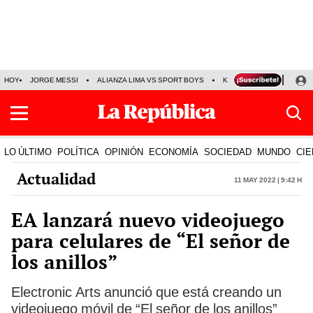
HOY
JORGE MESSI
ALIANZA LIMA VS SPORT BOYS
KENJI FUJIMORI
PRE
LO ÚLTIMO
POLÍTICA
OPINIÓN
ECONOMÍA
SOCIEDAD
MUNDO
CIE
Actualidad
11 May 2022 | 9:42 h
EA lanzará nuevo videojuego
para celulares de “El señor de
los anillos”
Electronic Arts anunció que está creando un
videojuego móvil de “El señor de los anillos”