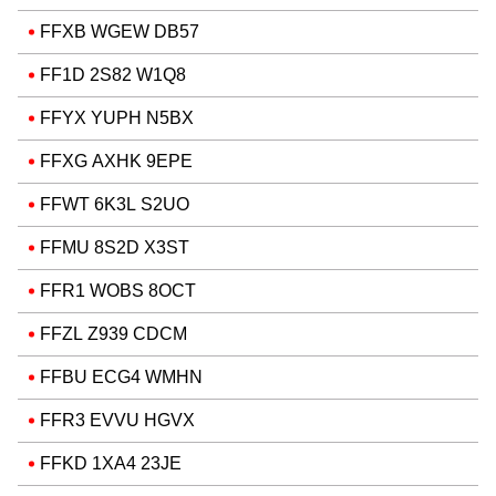
FFXB WGEW DB57
FF1D 2S82 W1Q8
FFYX YUPH N5BX
FFXG AXHK 9EPE
FFWT 6K3L S2UO
FFMU 8S2D X3ST
FFR1 WOBS 8OCT
FFZL Z939 CDCM
FFBU ECG4 WMHN
FFR3 EVVU HGVX
FFKD 1XA4 23JE