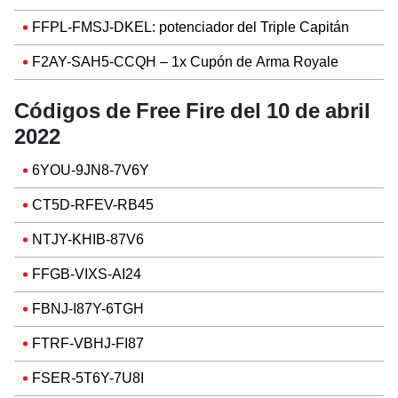
FFPL-FMSJ-DKEL: potenciador del Triple Capitán
F2AY-SAH5-CCQH – 1x Cupón de Arma Royale
Códigos de Free Fire del 10 de abril
2022
6YOU-9JN8-7V6Y
CT5D-RFEV-RB45
NTJY-KHIB-87V6
FFGB-VIXS-AI24
FBNJ-I87Y-6TGH
FTRF-VBHJ-FI87
FSER-5T6Y-7U8I