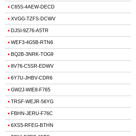
C65S-4AEW-DECD
XVGG-TZFS-DCWV
DJSI-9Z76-A5TR
WEF3-4G5B-RTN6
BQ2B-3NRK-TOG9
8V76-C5SR-EDWV
6Y7U-JHBV-CDR6
GW2J-WIE8-F765
TRSF-WEJR-56YG
FBHN-JERU-F76C
6XS5-RFEG-BTHN