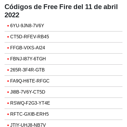
Códigos de Free Fire del 11 de abril
2022
6YU-9JN8-7V6Y
CT5D-RFEV-RB45
FFGB-VIXS-AI24
FBNJ-I87Y-6TGH
265R-3F4R-GTB
FA9Q-H6TE-RFGC
JI8B-7V6Y-CT5D
RSWQ-F2G3-YT4E
RFTC-GXIB-ERH5
JTIY-UHJ8-NB7V