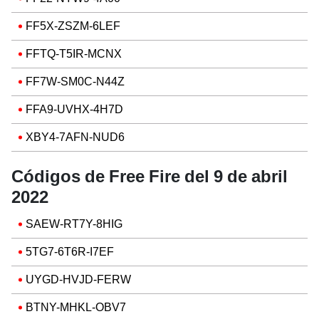
FF5X-ZSZM-6LEF
FFTQ-T5IR-MCNX
FF7W-SM0C-N44Z
FFA9-UVHX-4H7D
XBY4-7AFN-NUD6
Códigos de Free Fire del 9 de abril
2022
SAEW-RT7Y-8HIG
5TG7-6T6R-I7EF
UYGD-HVJD-FERW
BTNY-MHKL-OBV7