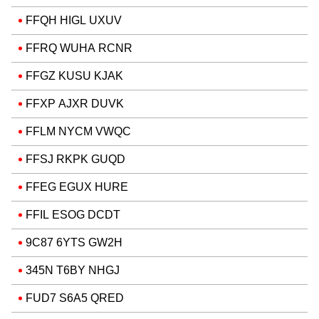
FFQH HIGL UXUV
FFRQ WUHA RCNR
FFGZ KUSU KJAK
FFXP AJXR DUVK
FFLM NYCM VWQC
FFSJ RKPK GUQD
FFEG EGUX HURE
FFIL ESOG DCDT
9C87 6YTS GW2H
345N T6BY NHGJ
FUD7 S6A5 QRED