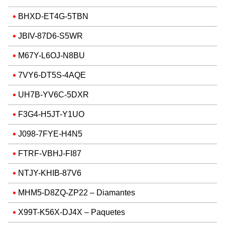
BHXD-ET4G-5TBN
JBIV-87D6-S5WR
M67Y-L6OJ-N8BU
7VY6-DT5S-4AQE
UH7B-YV6C-5DXR
F3G4-H5JT-Y1UO
J098-7FYE-H4N5
FTRF-VBHJ-FI87
NTJY-KHIB-87V6
MHM5-D8ZQ-ZP22 – Diamantes
X99T-K56X-DJ4X – Paquetes