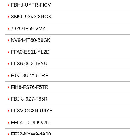
FBHJ-UYTR-FICV
XM5L-93V3-8NGX
732O-IF59-VMZ1
NV94-4T60-B9GK
FFA0-ES11-YL2D
FFX6-0C2I-IVYU
FJKI-8U7Y-6TRF
FIH8-FS76-F5TR
FBJK-I9Z7-F65R
FFXV-GG8N-U4YB
FFE4-E0DI-KX2D
FF22-NYW9-4A00