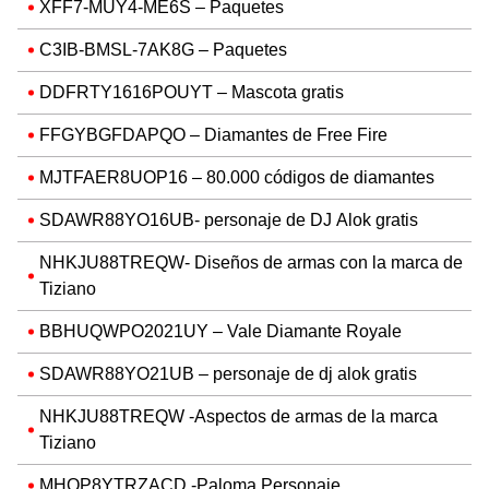
XFF7-MUY4-ME6S – Paquetes
C3IB-BMSL-7AK8G – Paquetes
DDFRTY1616POUYT – Mascota gratis
FFGYBGFDAPQO – Diamantes de Free Fire
MJTFAER8UOP16 – 80.000 códigos de diamantes
SDAWR88YO16UB- personaje de DJ Alok gratis
NHKJU88TREQW- Diseños de armas con la marca de
Tiziano
BBHUQWPO2021UY – Vale Diamante Royale
SDAWR88YO21UB – personaje de dj alok gratis
NHKJU88TREQW -Aspectos de armas de la marca
Tiziano
MHOP8YTRZACD -Paloma Personaje