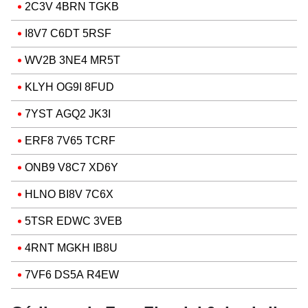
2C3V 4BRN TGKB
I8V7 C6DT 5RSF
WV2B 3NE4 MR5T
KLYH OG9I 8FUD
7YST AGQ2 JK3I
ERF8 7V65 TCRF
ONB9 V8C7 XD6Y
HLNO BI8V 7C6X
5TSR EDWC 3VEB
4RNT MGKH IB8U
7VF6 DS5A R4EW