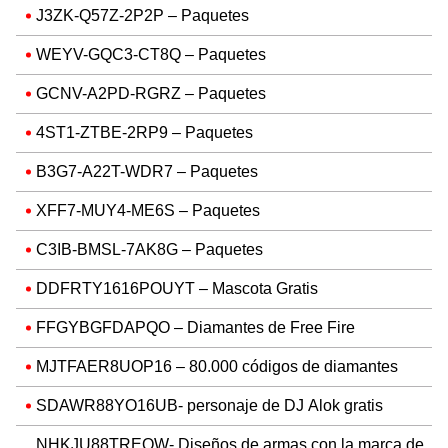
J3ZK-Q57Z-2P2P – Paquetes
WEYV-GQC3-CT8Q – Paquetes
GCNV-A2PD-RGRZ – Paquetes
4ST1-ZTBE-2RP9 – Paquetes
B3G7-A22T-WDR7 – Paquetes
XFF7-MUY4-ME6S – Paquetes
C3IB-BMSL-7AK8G – Paquetes
DDFRTY1616POUYT – Mascota Gratis
FFGYBGFDAPQO – Diamantes de Free Fire
MJTFAER8UOP16 – 80.000 códigos de diamantes
SDAWR88YO16UB- personaje de DJ Alok gratis
NHKJU88TREQW- Diseños de armas con la marca de