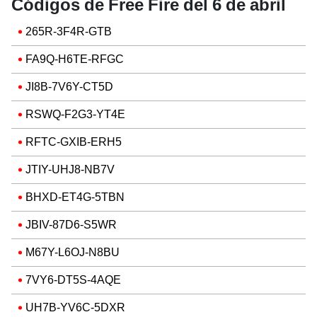
Códigos de Free Fire del 6 de abril
265R-3F4R-GTB
FA9Q-H6TE-RFGC
JI8B-7V6Y-CT5D
RSWQ-F2G3-YT4E
RFTC-GXIB-ERH5
JTIY-UHJ8-NB7V
BHXD-ET4G-5TBN
JBIV-87D6-S5WR
M67Y-L6OJ-N8BU
7VY6-DT5S-4AQE
UH7B-YV6C-5DXR