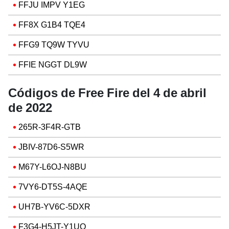
FFJU IMPV Y1EG
FF8X G1B4 TQE4
FFG9 TQ9W TYVU
FFIE NGGT DL9W
Códigos de Free Fire del 4 de abril
de 2022
265R-3F4R-GTB
JBIV-87D6-S5WR
M67Y-L6OJ-N8BU
7VY6-DT5S-4AQE
UH7B-YV6C-5DXR
F3G4-H5JT-Y1UO