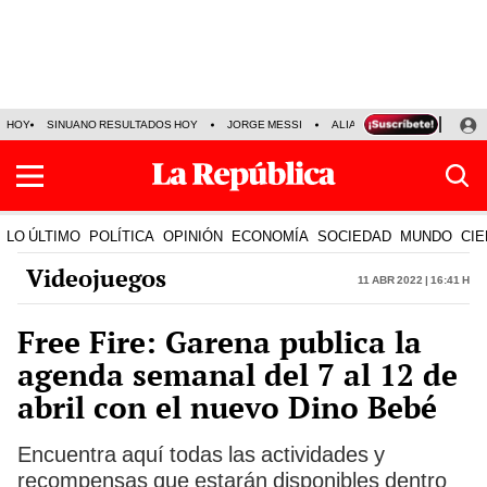
HOY
SINUANO RESULTADOS HOY
JORGE MESSI
ALIANZA LIMA VS SPORT BO
LO ÚLTIMO
POLÍTICA
OPINIÓN
ECONOMÍA
SOCIEDAD
MUNDO
CIE
Videojuegos
11 Abr 2022 | 16:41 h
Free Fire: Garena publica la
agenda semanal del 7 al 12 de
abril con el nuevo Dino Bebé
Encuentra aquí todas las actividades y
recompensas que estarán disponibles dentro