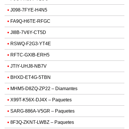
J098-7FYE-H4N5
FA9Q-H6TE-RFGC
JI8B-7V6Y-CT5D
RSWQ-F2G3-YT4E
RFTC-GXIB-ERH5
JTIY-UHJ8-NB7V
BHXD-ET4G-5TBN
MHM5-D8ZQ-ZP22 – Diamantes
X99T-K56X-DJ4X – Paquetes
SARG-886A-V5GR – Paquetes
8F3Q-ZKNT-LWBZ – Paquetes