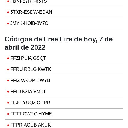
FBNI-E7RF-65TS
5TXR-ESDW-EDAN
JMYK-HOIB-8V7C
Códigos de Free Fire de hoy, 7 de
abril de 2022
FFZI PUIA GSQT
FFRU RBLG KWTK
FFIZ WKDP HWYB
FFLJ KZIA VMDI
FFJC YUQZ QUPR
FFTT GWRQ HYME
FFPR AGUB AKUK