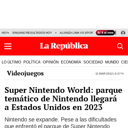
HOY
SINUANO RESULTADOS HOY
ALIANZA LIMA VS SPORT BOYS
JORGE MES
LO ÚLTIMO
POLÍTICA
OPINIÓN
ECONOMÍA
SOCIEDAD
MUNDO
CIE
Videojuegos
11 Mar 2022 | 9:27 h
Super Nintendo World: parque
temático de Nintendo llegará
a Estados Unidos en 2023
Nintendo se expande. Pese a las dificultades
que enfrentó el parque de Super Nintendo