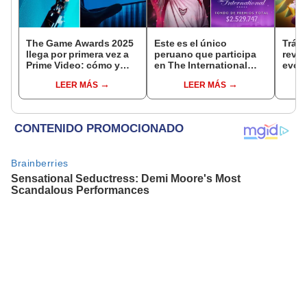
The Game Awards 2025
Este es el único
Tráil
llega por primera vez a
peruano que participa
reve
Prime Video: cómo y
en The International
evolu
cuándo ver el evento
2025 de Dota 2 con el
sigui
LEER MÁS
LEER MÁS
equipo Heroic