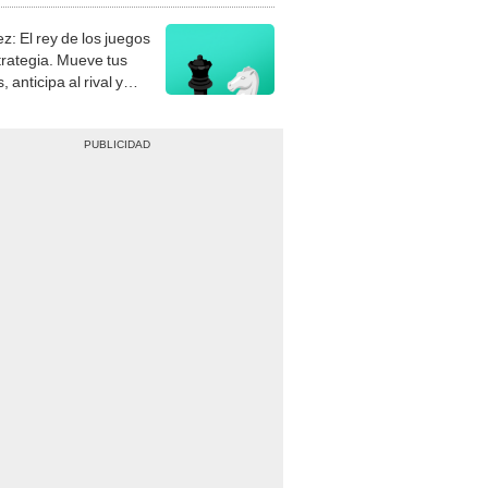
z: El rey de los juegos
trategia. Mueve tus
, anticipa al rival y
gue el jaque mate.