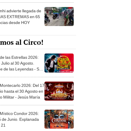
 ver
hi advierte llegada de
IAS EXTREMAS en 65
ncias desde HOY
mos al Circo!
de las Estrellas 2026:
 Julio al 30 Agosto.
e de las Leyendas - San
l
 Montecarlo 2026: Del 17
io hasta el 30 Agosto en
o Militar - Jesús María
 Místico Condor 2026:
5 de Junio. Explanada
 21