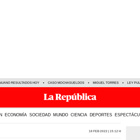
NUANO RESULTADOS HOY
CASO MOCHASUELDOS
MIGUEL TORRES
LEY PU
N
ECONOMÍA
SOCIEDAD
MUNDO
CIENCIA
DEPORTES
ESPECTÁCU
18 Feb 2022 | 15:12 h