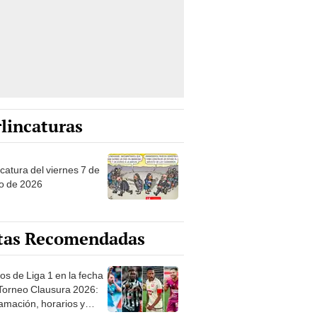
lincaturas
catura del viernes 7 de
o de 2026
tas Recomendadas
os de Liga 1 en la fecha
 Torneo Clausura 2026:
amación, horarios y