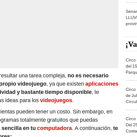
dónde
Senam
LLUV
provi
¡Va
Circo 
del 15
Parqu
esultar una tarea compleja,
no es necesario
Migue
 propio videojuego
, ya que existen
aplicaciones
Circo
ividad y bastante tiempo disponible
, te
de Jul
us ideas para los
videojuegos
.
Círcul
ientas pueden tener un costo. Sin embargo, en
Circo
rogramas totalmente gratuitos que puedas
Del 2
 sencilla en tu
computadora
. A continuación,
te
Costa
ores: