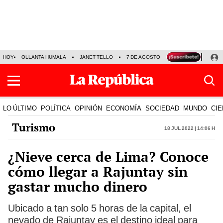
HOY
OLLANTA HUMALA
JANET TELLO
7 DE AGOSTO
TINKA RESULTADOS
LO ÚLTIMO
POLÍTICA
OPINIÓN
ECONOMÍA
SOCIEDAD
MUNDO
CIE
Turismo
18 Jul 2022 | 14:06 h
¿Nieve cerca de Lima? Conoce
cómo llegar a Rajuntay sin
gastar mucho dinero
Ubicado a tan solo 5 horas de la capital, el
nevado de Rajuntay es el destino ideal para