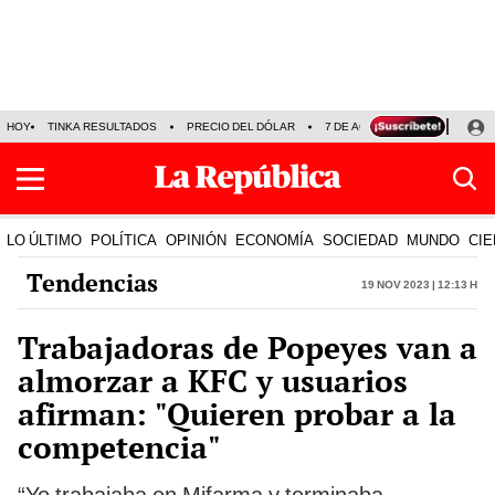
HOY
TINKA RESULTADOS
PRECIO DEL DÓLAR
7 DE AGOSTO
OLLANTA H
LO ÚLTIMO
POLÍTICA
OPINIÓN
ECONOMÍA
SOCIEDAD
MUNDO
CIE
Tendencias
19 Nov 2023 | 12:13 h
Trabajadoras de Popeyes van a
almorzar a KFC y usuarios
afirman: "Quieren probar a la
competencia"