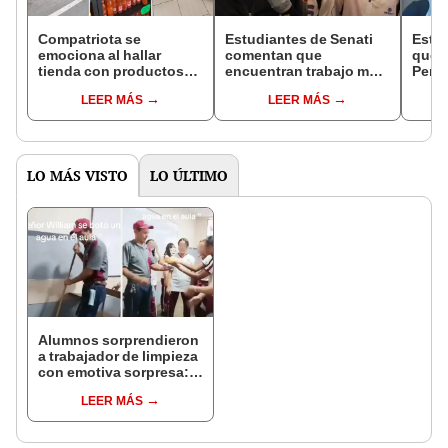
Compatriota se
Estudiantes de Senati
Esto
emociona al hallar
comentan que
que d
tienda con productos
encuentran trabajo más
Perú 
originarios de PERÚ en
rápido que los
Elimi
LEER MÁS
LEER MÁS
ITALIA: “Hay hasta Inca
universitarios: “Es muy
Suda
Kola”
fácil”
LO MÁS VISTO
LO ÚLTIMO
Alumnos sorprendieron
a trabajador de limpieza
con emotiva sorpresa:
“Educación con
LEER MÁS
humanidad y empatía”