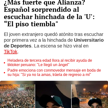
¿Más fuerte que Alianza?
Español sorprendido al
escuchar hinchada de la 'U':
“El piso tiembla"
El joven extranjero quedó atónito tras escuchar
por primera vez a la hinchada de
Universitario
de Deportes
. La escena se hizo viral en
TikTok
.
Heladera de tercera edad llora al recibir ayuda de
tiktoker peruano: "Le llegó un ángel"
Padre emociona con conmovedor mensaje en boda de
su hija: "Si ya no la amas, tráela de regreso a mí"