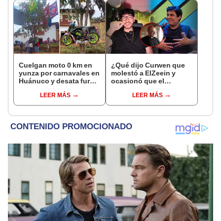
Cuelgan moto 0 km en
¿Qué dijo Curwen que
yunza por carnavales en
molestó a ElZeein y
Huánuco y desata furor
ocasionó que el
en redes: "Es un árbol
streamer evalúe iniciar
LEER MÁS
LEER MÁS
millonario"
un proceso penal?: "Lo
de difamación se lo está
ganando"