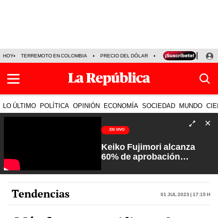
HOY
TERREMOTO EN COLOMBIA
PRECIO DEL DÓLAR
KEIKO FUJIMORI
P
LO ÚLTIMO
POLÍTICA
OPINIÓN
ECONOMÍA
SOCIEDAD
MUNDO
CIE
EN VIVO
Keiko Fujimori alcanza
60% de aprobación
ciudadana | Sin Guion con
Rosa María Palacios
Tendencias
01 Jul 2023 | 17:15 h