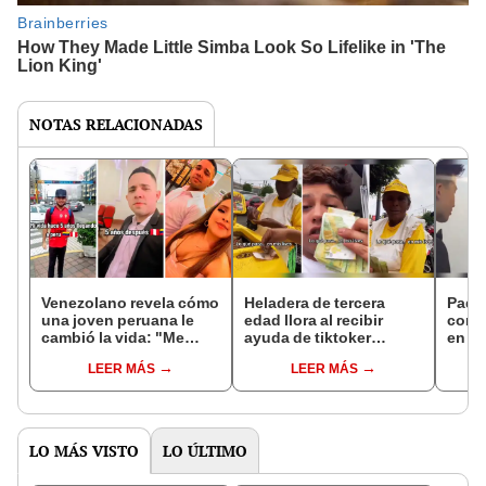
NOTAS RELACIONADAS
Venezolano revela cómo
Heladera de tercera
Padr
una joven peruana le
edad llora al recibir
conm
cambió la vida: "Me
ayuda de tiktoker
en bo
siento tan agradecido"
peruano: "Le llegó un
ya no
LEER MÁS
LEER MÁS
ángel"
regre
LO MÁS VISTO
LO ÚLTIMO