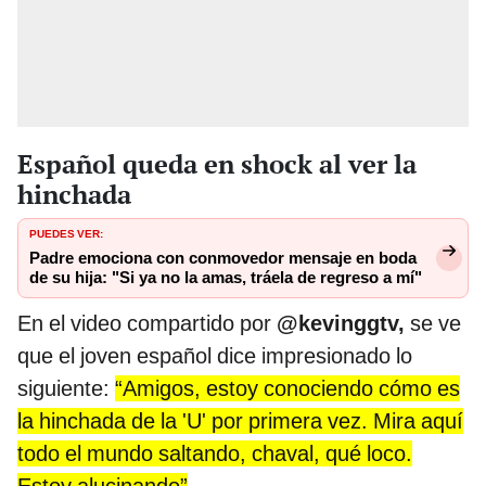
Español queda en shock al ver la
hinchada
PUEDES VER:
Padre emociona con conmovedor mensaje en boda
de su hija: "Si ya no la amas, tráela de regreso a mí"
En el video compartido por
@kevinggtv,
se ve
que el joven español dice impresionado lo
siguiente:
“Amigos, estoy conociendo cómo es
la hinchada de la 'U' por primera vez. Mira aquí
todo el mundo saltando, chaval, qué loco.
Estoy alucinando”
.