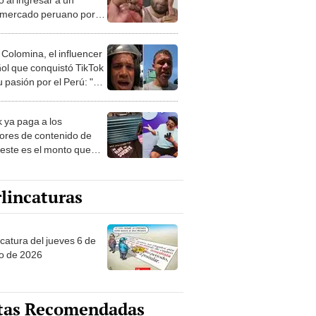
mercado peruano por
ra vez: “Es otra
sión”
 Colomina, el influencer
ol que conquistó TikTok
 pasión por el Perú: "Mi
nació por la
onomía"
k ya paga a los
ores de contenido de
 este es el monto que
s llegar a cobrar por
 vistas
lincaturas
ncatura del jueves 6 de
o de 2026
tas Recomendadas