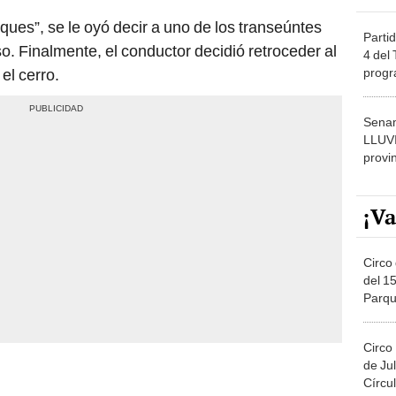
nques”, se le oyó decir a uno de los transeúntes
Partid
. Finalmente, el conductor decidió retroceder al
4 del
progr
el cerro.
dónde
Senam
LLUV
provi
¡Va
Circo 
del 15
Parqu
Migue
Circo
de Jul
Círcul