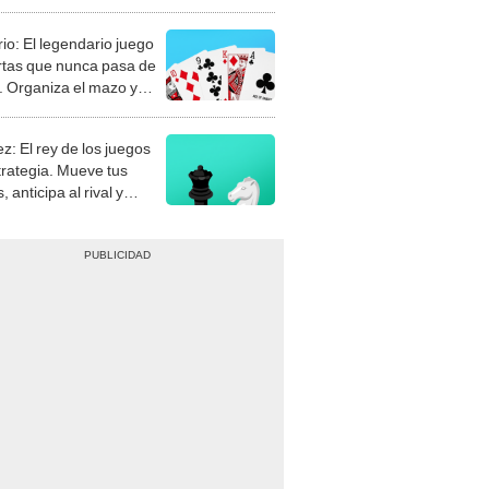
rio: El legendario juego
rtas que nunca pasa de
 Organiza el mazo y
stra tu habilidad.
z: El rey de los juegos
trategia. Mueve tus
, anticipa al rival y
gue el jaque mate.