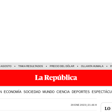
E AGOSTO
TINKA RESULTADOS
PRECIO DEL DÓLAR
OLLANTA HUMALA
P
N
ECONOMÍA
SOCIEDAD
MUNDO
CIENCIA
DEPORTES
ESPECTÁCU
28 Ene 2023 | 21:46 h
LO