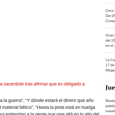
Circo
Del 2
Costa
Gran 
del 10
en el
La Ca
17 de 
Mega 
a sacerdote tras afirmar que es obligado a
Ju
a la guerra”, “Y dónde estará el dinero que año
Maste
palab
 material bélico”, “Hasta la pista está en huelga
nuest
a entiendan a la gente que vive allá en lo alto del