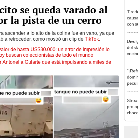
cito se queda varado al
‘Fred
r la pista de un cerro
causa
con s
Perú 
a ascender a lo alto de la colina fue en vano, ya que
zó a retroceder, como mostró un clip de
TikTok
.
Divul
del s
 valor de hasta US$80.000: un error de impresión lo
vecin
hoy buscan coleccionistas de todo el mundo
de Antonella Gularte que está impulsando a miles de
"¡Ref
domin
pecul
vende
Strea
prota
choca
trans
fugar