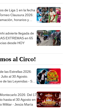
os de Liga 1 en la fecha
 Torneo Clausura 2026:
amación, horarios y
 ver
hi advierte llegada de
IAS EXTREMAS en 65
ncias desde HOY
mos al Circo!
de las Estrellas 2026:
 Julio al 30 Agosto.
e de las Leyendas - San
l
 Montecarlo 2026: Del 17
io hasta el 30 Agosto en
o Militar - Jesús María