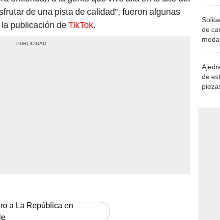
frutar de una pista de calidad”, fueron algunas
Solita
 la publicación de
TikTok
.
de ca
moda.
demue
Ajedre
de es
piezas
consi
ero a La República en
le