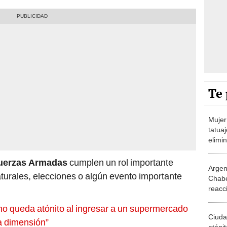
Te 
Mujer 
tatua
elimin
luce 
uerzas Armadas
cumplen un rol importante
Argen
turales, elecciones o algún evento importante
Chabe
reacci
muchí
 queda atónito al ingresar a un supermercado
Ciuda
a dimensión”
atónit