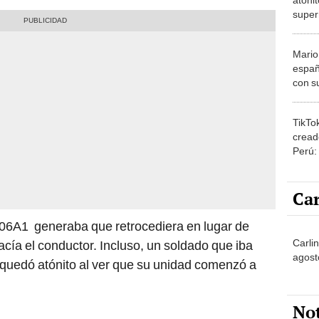
super
prime
dimen
Mario
españ
con su
amor 
gastr
TikTo
cread
Perú:
puede
1.000
Car
06A1 generaba que retrocediera en lugar de
Carli
cía el conductor. Incluso, un soldado que iba
agost
 quedó atónito al ver que su unidad comenzó a
No