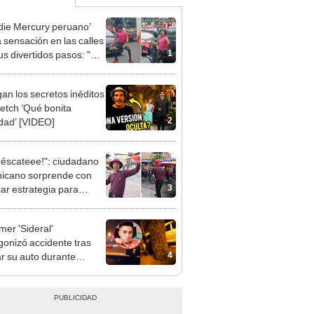
die Mercury peruano’
 sensación en las calles
1
us divertidos pasos: "En
creamos trabajos"
gan los secretos inéditos
ketch ‘Qué bonita
2
dad’ [VIDEO]
réscateee!": ciudadano
icano sorprende con
3
iar estrategia para
r agua en Tarapoto
mer 'Sideral'
gonizó accidente tras
4
r su auto durante
misión en vivo e intentó
se