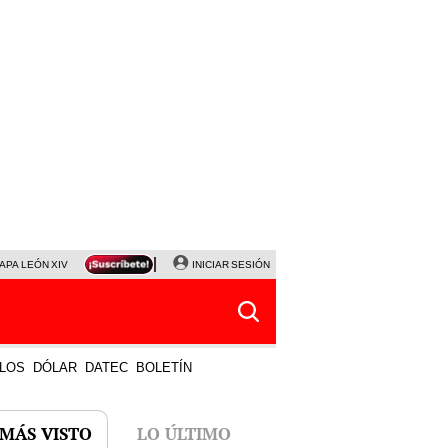
APA LEÓN XIV
NALDY SALDAÑA
INICIAR SESIÓN
LA BELLA LUZ
MAGALY MEDINA
HORÓS
LOS
DÓLAR
DATEC
BOLETÍN
 MÁS VISTO
LO ÚLTIMO