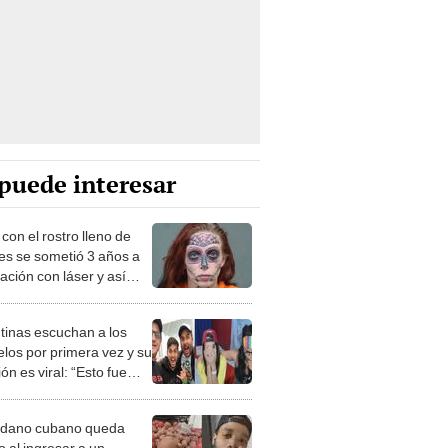
puede interesar
con el rostro lleno de
jes se sometió 3 años a
ación con láser y así
ahora
tinas escuchan a los
los por primera vez y su
ón es viral: “Esto fue
simo”
dano cubano queda
o al ingresar a un