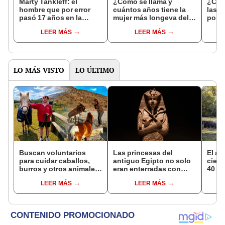
Marty Tankleff: el
¿Cómo se llama y
¿Cuál
hombre que por error
cuántos años tiene la
las m
pasó 17 años en la
mujer más longeva del
porno
cárcel acusado del
mundo?
homb
LEER MÁS
LEER MÁS
asesinato de sus padres
LO MÁS VISTO
LO ÚLTIMO
Buscan voluntarios
Las princesas del
El al
para cuidar caballos,
antiguo Egipto no solo
cienc
burros y otros animales
eran enterradas con
40 añ
rescatados en Nueva
joyas: estudio revela
natur
LEER MÁS
LEER MÁS
Zelanda: ofrecerán
por qué también había
reint
alojamiento gratis
arcos, flechas y dagas
asno 
en sus tumbas
convi
en un
vida