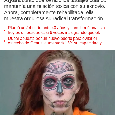
Alyssa
contó que se hizo los tatuajes cuando
mantenía una relación tóxica con su exnovio.
Ahora, completamente rehabilitada, ella
muestra orgullosa su radical transformación.
Plantó un árbol durante 40 años y transformó una isla:
hoy es un bosque casi 6 veces más grande que el
Parque de las Leyendas
Dubái apuesta por un nuevo puerto para evitar el
estrecho de Ormuz: aumentará 13% su capacidad y
reforzará el comercio mundial