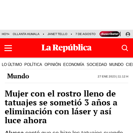
HOY
OLLANTA HUMALA
JANET TELLO
7 DE AGOSTO
TINKA RESULTADOS
LO ÚLTIMO
POLÍTICA
OPINIÓN
ECONOMÍA
SOCIEDAD
MUNDO
CIE
Mundo
27 Ene 2023 | 11:12 h
Mujer con el rostro lleno de
tatuajes se sometió 3 años a
eliminación con láser y así
luce ahora