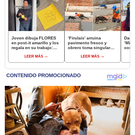
Joven dibuja FLORES
‘Firulais’ arruina
Danie
en post-it amarillo y los
pavimento fresco y
‘Misi
regala en su trabajo:
obrero toma singular
compa
“Sobra la creatividad”
decisión: “El toque final
robos
LEER MÁS
LEER MÁS
perfecto”
sorp