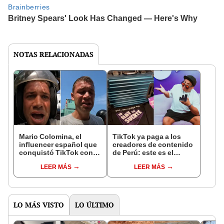
NOTAS RELACIONADAS
Mario Colomina, el
TikTok ya paga a los
influencer español que
creadores de contenido
conquistó TikTok con
de Perú: este es el
su pasión por el Perú:
monto que puedes
LEER MÁS
LEER MÁS
"Mi amor nació por la
llegar a cobrar por 1.000
gastronomía"
vistas
LO MÁS VISTO
LO ÚLTIMO