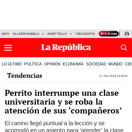
HOY
OLLANTA HUMALA
JANET TELLO
7 DE AGOSTO
TINKA RESULTADOS
LO ÚLTIMO
POLÍTICA
OPINIÓN
ECONOMÍA
SOCIEDAD
MUNDO
CIE
Tendencias
17 Jul 2022 | 8:09 h
Perrito interrumpe una clase
universitaria y se roba la
atención de sus ‘compañeros’
El canino llegó puntual a la lección y se
acomodó en un asiento para ‘atender’ la clase