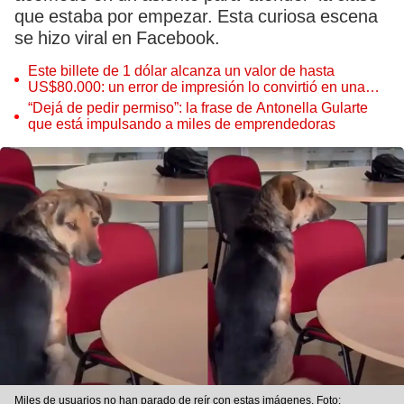
que estaba por empezar. Esta curiosa escena
se hizo viral en Facebook.
Este billete de 1 dólar alcanza un valor de hasta
US$80.000: un error de impresión lo convirtió en una
pieza única que hoy buscan coleccionistas de todo el
“Dejá de pedir permiso”: la frase de Antonella Gularte
mundo
que está impulsando a miles de emprendedoras
Miles de usuarios no han parado de reír con estas imágenes. Foto: