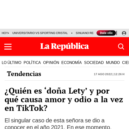
HOY
UNIVERSITARIO VS SPORTING CRISTAL
SINUANO RESULTADOS HOY
CA
LO ÚLTIMO
POLÍTICA
OPINIÓN
ECONOMÍA
SOCIEDAD
MUNDO
CIE
Tendencias
17 Ago 2022 | 12:26 h
¿Quién es ‘doña Lety’ y por
qué causa amor y odio a la vez
en TikTok?
El singular caso de esta señora se dio a
conocer en el año 2021. En ese momento,