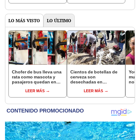
gastronomía"
vistas
LO MÁS VISTO
LO ÚLTIMO
Chofer de bus lleva una
Cientos de botellas de
Youtu
rata como mascota y
cerveza son
mues
pasajeros quedan en
desechadas en
nomb
shock: “Es el cobrador”
Arequipa y usuarios
perua
LEER MÁS
LEER MÁS
quedan en shock
la ba