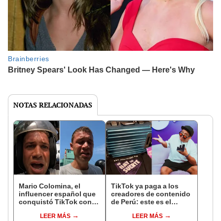
NOTAS RELACIONADAS
Mario Colomina, el
TikTok ya paga a los
influencer español que
creadores de contenido
conquistó TikTok con
de Perú: este es el
su pasión por el Perú:
monto que puedes
LEER MÁS
LEER MÁS
"Mi amor nació por la
llegar a cobrar por 1.000