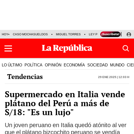
HOY
CASO MOCHASUELDOS
MIGUEL TORRES
LEY PULPÍN
PRECIO DEL
LO ÚLTIMO
POLÍTICA
OPINIÓN
ECONOMÍA
SOCIEDAD
MUNDO
CIE
Tendencias
29 Ene 2025 | 12:03 h
Supermercado en Italia vende
plátano del Perú a más de
S/18: "Es un lujo"
Un joven peruano en Italia quedó atónito al ver
que el plátano bizcochito peruano se vendía