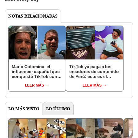
NOTAS RELACIONADAS
Mario Colomina, el
TikTok ya paga a los
influencer español que
creadores de contenido
conquistó TikTok con
de Perú: este es el
su pasión por el Perú:
monto que puedes
LEER MÁS
LEER MÁS
"Mi amor nació por la
llegar a cobrar por 1.000
gastronomía"
vistas
LO MÁS VISTO
LO ÚLTIMO