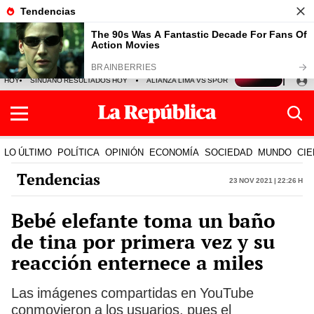
HOY
SINUANO RESULTADOS HOY
ALIANZA LIMA VS SPORT BOYS
JORGE MES
LO ÚLTIMO
POLÍTICA
OPINIÓN
ECONOMÍA
SOCIEDAD
MUNDO
CIE
Tendencias
23 Nov 2021 | 22:26 h
Bebé elefante toma un baño
de tina por primera vez y su
reacción enternece a miles
Las imágenes compartidas en YouTube
conmovieron a los usuarios, pues el