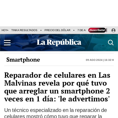
HOY
TINKA RESULTADOS
PRECIO DEL DÓLAR
7 DE AGOSTO
OLLANTA H
Smartphone
09 Ago 2024 | 16:32 h
Reparador de celulares en Las
Malvinas revela por qué tuvo
que arreglar un smartphone 2
veces en 1 día: 'le advertimos'
Un técnico especializado en la reparación de
celulares mostró cómo tuvo que reparar la