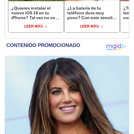
¿Quieres instalar el
¿La batería de tu
¿Tu 
nuevo iOS 18 en tu
teléfono dura muy
lento
iPhone? Tal vez no sea
poco? Con este sencillo
conse
buena idea si tu
ajuste ahorrarás hasta
tu te
LEER MÁS
LEER MÁS
smartphone es antiguo
un 11% de energía en tu
Andr
smartphone