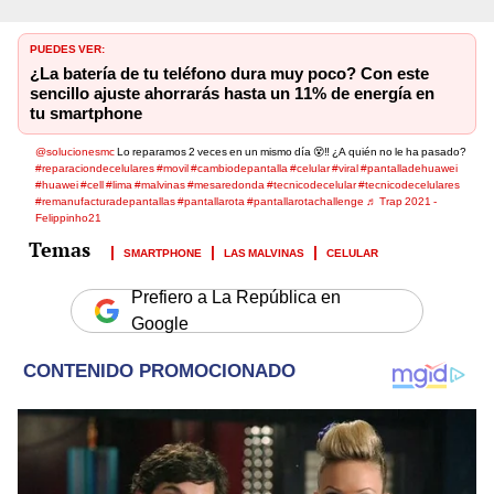
PUEDES VER:
¿La batería de tu teléfono dura muy poco? Con este
sencillo ajuste ahorrarás hasta un 11% de energía en
tu smartphone
@solucionesmc
Lo reparamos 2 veces en un mismo día 😵‼️ ¿A quién no le ha pasado?
#reparaciondecelulares
#movil
#cambiodepantalla
#celular
#viral
#pantalladehuawei
#huawei
#cell
#lima
#malvinas
#mesaredonda
#tecnicodecelular
#tecnicodecelulares
#remanufacturadepantallas
#pantallarota
#pantallarotachallenge
♬ Trap 2021 -
Felippinho21
SMARTPHONE
LAS MALVINAS
CELULAR
Prefiero a La República en
Google