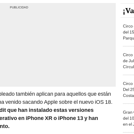
¡Va
Circo 
del 15
Parqu
Migue
Circo
de Jul
Círcul
Circo
Del 2
leado también aplican para aquellos que están
Costa
 ha venido sacando Apple sobre el nuevo iOS 18.
it que han instalado estas versiones
Gran 
erativo en iPhone XR o iPhone 13 y han
del 10
en el
nto.