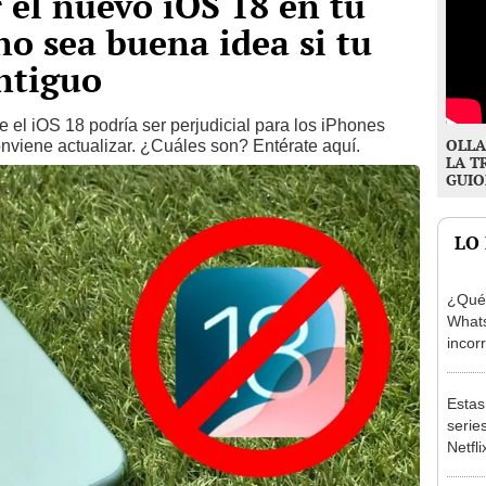
r el nuevo iOS 18 en tu
no sea buena idea si tu
ntiguo
 el iOS 18 podría ser perjudicial para los iPhones
OLLA
nviene actualizar. ¿Cuáles son? Entérate aquí.
LA T
GUIO
LO
¿Qué
Whats
incor
Estas
serie
Netfli