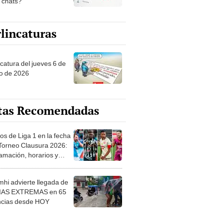
s chats?
lincaturas
ncatura del jueves 6 de
o de 2026
tas Recomendadas
os de Liga 1 en la fecha
 Torneo Clausura 2026:
amación, horarios y
 ver
hi advierte llegada de
IAS EXTREMAS en 65
ncias desde HOY