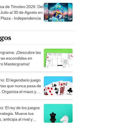
sa de Timoteo 2026: Del
Julio al 30 de Agosto en
Plaza - Independencia
egos
rgrama: ¡Descubre las
ras escondidas en
ro Mastergrama!
rio: El legendario juego
rtas que nunca pasa de
 Organiza el mazo y
stra tu habilidad.
z: El rey de los juegos
trategia. Mueve tus
, anticipa al rival y
gue el jaque mate.