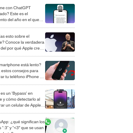
one con ChatGPT
rado? Este es el
to del año en el que
ría, según el CEO de
as esto sobre el
e? Conoce la verdadera
 del por qué Apple creó
moso teléfono
martphone está lento?
a estos consejos para
rar tu teléfono iPhone o
id
es un 'Bypass' en
e y cómo detectarlo al
ar un celular de Apple
o?
App: ¿qué significan los
 “:3” y “<3″ que se usan