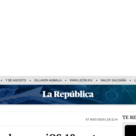
7 DE AGOSTO
OLLANTA HUMALA
PAPA LEÓN XIV
NALDY SALDAÑA
TE R
07 Ago 2024 | 18:11 h