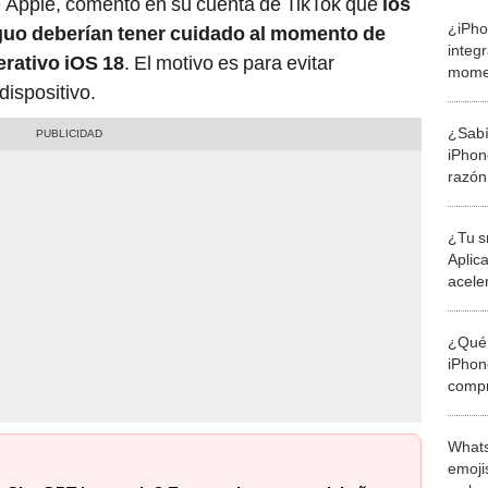
e Apple, comentó en su cuenta de TikTok que
los
¿iPh
guo deberían tener cuidado al momento de
integ
erativo iOS 18
. El motivo es para evitar
momen
dispositivo.
llega
Apple
¿Sabí
iPhon
razón
su fa
¿Tu s
Aplic
acele
Andro
¿Qué 
iPhon
compr
usad
Whats
emojis