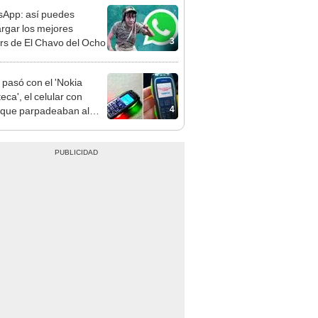
App: así puedes
rgar los mejores
3
ers de El Chavo del Ocho
pasó con el 'Nokia
eca', el celular con
4
 que parpadeaban al
 de tu música?