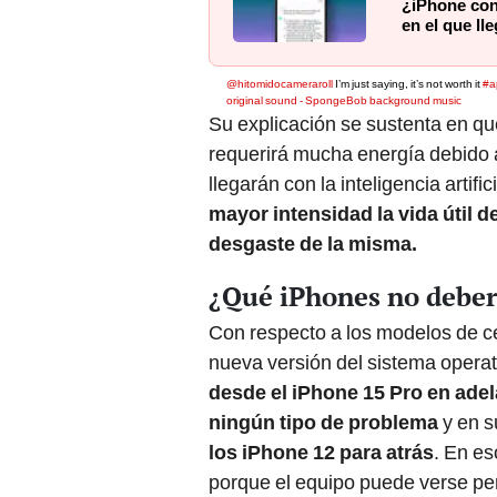
¿iPhone con
en el que ll
@hitomidocameraroll
I’m just saying, it’s not worth it
#a
original sound - SpongeBob background music
Su explicación se sustenta en qu
requerirá mucha energía debido a
llegarán con la inteligencia artific
mayor intensidad la vida útil d
desgaste de la misma.
¿Qué iPhones no deberí
Con respecto a los modelos de c
nueva versión del sistema operat
desde el iPhone 15 Pro en adel
ningún tipo de problema
y en s
los iPhone 12 para atrás
. En es
porque el equipo puede verse pe