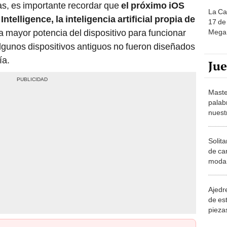
s, es importante recordar que
el próximo iOS
La Ca
ntelligence, la inteligencia artificial propia de
17 de 
na mayor potencia del dispositivo para funcionar
Mega 
algunos dispositivos antiguos no fueron diseñados
ía.
Ju
Maste
palab
nuest
Solita
de ca
moda.
demue
Ajedre
de es
piezas
consi