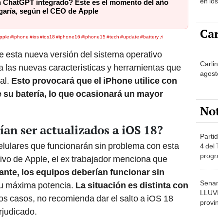
en lo
 ChatGPT integrado? Este es el momento del año
egaría, según el CEO de Apple
Car
pple
#iphone
#ios
#ios18
#iphone16
#iphone15
#tech
#update
#battery
♬
e esta nueva versión del sistema operativo
Carli
 las nuevas características y herramientas que
agost
ial.
Esto provocará que el iPhone utilice con
e su batería, lo que ocasionará un mayor
No
an ser actualizados a iOS 18?
Partid
elulares que funcionarán sin problema con esta
4 del
progr
ivo de Apple, el ex trabajador menciona que
dónde
ante, los equipos deberían funcionar sin
Senam
u máxima potencia.
La situación es distinta con
LLUV
os casos, no recomienda dar el salto a iOS 18
provi
rjudicado.