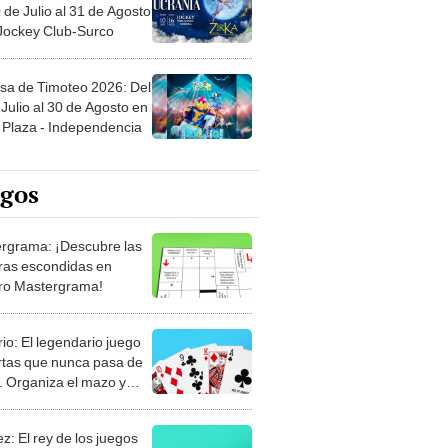
 de Julio al 31 de Agosto
 Jockey Club-Surco
sa de Timoteo 2026: Del
Julio al 30 de Agosto en
Plaza - Independencia
egos
rgrama: ¡Descubre las
ras escondidas en
ro Mastergrama!
rio: El legendario juego
rtas que nunca pasa de
 Organiza el mazo y
stra tu habilidad.
z: El rey de los juegos