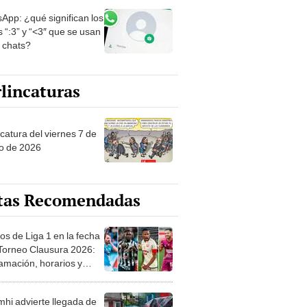
App: ¿qué significan los
 “:3” y “<3″ que se usan
s chats?
lincaturas
catura del viernes 7 de
o de 2026
tas Recomendadas
os de Liga 1 en la fecha
 Torneo Clausura 2026:
amación, horarios y
 ver
hi advierte llegada de