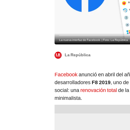
La nueva interfaz de Facebook. | Foto: La República
La República
Facebook
anunció en abril del a
desarrolladores
F8 2019
, uno de
social: una
renovación total
de la
minimalista.