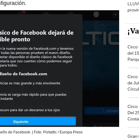
figuración.
LLUV
provi
¡Va
Circo 
del 15
Parqu
Migue
Circo
de Jul
Círcul
Circo
Del 2
Costa
seño de Facebook. | Foto: Portaltic / Europa Press
Gran 