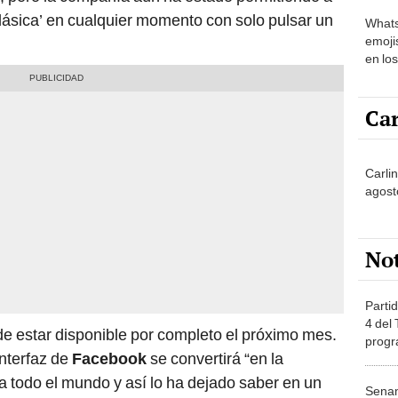
 clásica’ en cualquier momento con solo pulsar un
Whats
emojis
en lo
Car
Carlin
agost
No
Partid
4 del
de estar disponible por completo el próximo mes.
progr
interfaz de
Facebook
se convertirá “en la
dónde
 todo el mundo y así lo ha dejado saber en un
Senam