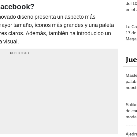
del 10
Facebook?
en el
enovado diseño presenta un aspecto más
mayor tamaño, íconos más grandes y una paleta
La Ca
res claros. Además, también ha introducido un
17 de 
Mega 
a visual.
Ju
Maste
palab
nuest
Solita
de ca
moda.
demue
Ajedre