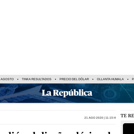
E AGOSTO
TINKA RESULTADOS
PRECIO DEL DÓLAR
OLLANTA HUMALA
P
TE R
21 Ago 2020 | 11:15 h