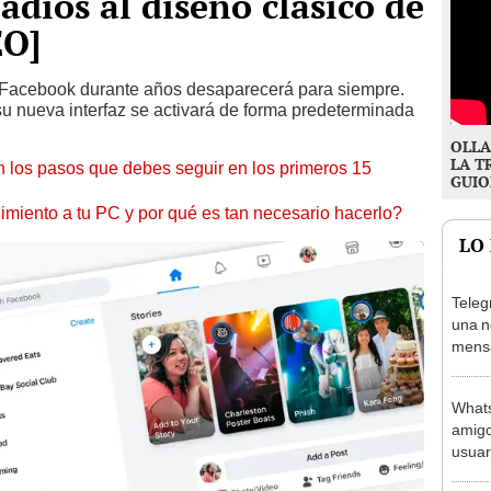
adiós al diseño clásico de
EO]
a Facebook durante años desaparecerá para siempre.
su nueva interfaz se activará de forma predeterminada
OLLA
LA T
 los pasos que debes seguir en los primeros 15
GUIO
miento a tu PC y por qué es tan necesario hacerlo?
LO
Teleg
una n
mensa
Whats
amigo
usuar
tu nú