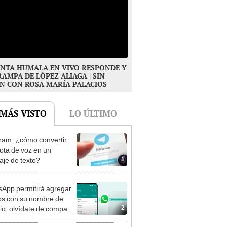
NTA HUMALA EN VIVO RESPONDE Y
RAMPA DE LÓPEZ ALIAGA | SIN
N CON ROSA MARÍA PALACIOS
 MÁS VISTO
LO ÚLTIMO
ram: ¿cómo convertir
ota de voz en un
1
je de texto?
App permitirá agregar
s con su nombre de
2
io: olvídate de compartir
mero telefónico