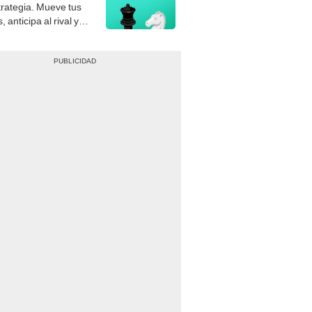
trategia. Mueve tus
, anticipa al rival y
gue el jaque mate.